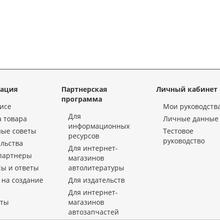
ация
Партнерская
Личный кабинет
программа
исе
Мои руководств
Для
 товара
Личные данные
информационных
ные советы
Тестовое
ресурсов
руководство
льства
Для интернет-
партнеры
магазинов
ы и ответы
автолитературы
 на создание
Для издательств
Для интернет-
кты
магазинов
автозапчастей