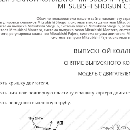
MITSUBISHI SHOGUN С 
Обычно пользователи нашего сайта находят эту стр
егулировка клапанов Mitsubishi Shogun
,
система впуска двигателя Mitsubi
истема выпуска Mitsubishi Shogun
,
система впуска Mitsubishi Shogun
,
регу
теля Mitsubishi Montero
,
система выпуска газов Mitsubishi Montero
,
систе
tero
,
регулировка клапанов Mitsubishi Pajero
,
система впуска двигателя Mi
система выпуска Mitsubishi Pajero
,
система в
ВЫПУСКНОЙ КОЛЛ
СНЯТИЕ ВЫПУСКНОГО К
МОДЕЛЬ С ДВИГАТЕЛЕ
нять крышку двигателя.
нять нижнюю подпорную пластину и защиту картера двигате
нять переднюю выхлопную трубу.