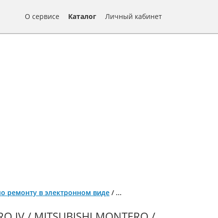
О сервисе
Каталог
Личный кабинет
га по ремонту в электронном виде
/
...
 IV / MITSUBISHI MONTERO /