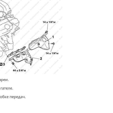
ареи.
гателе.
обке передач.