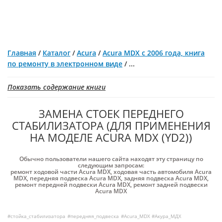
Главная
/
Каталог
/
Acura
/
Acura MDX с 2006 года, книга
по ремонту в электронном виде
/
...
Показать содержание книги
ЗАМЕНА СТОЕК ПЕРЕДНЕГО
СТАБИЛИЗАТОРА (ДЛЯ ПРИМЕНЕНИЯ
НА МОДЕЛЕ ACURA MDX (YD2))
Обычно пользователи нашего сайта находят эту страницу по
следующим запросам:
ремонт ходовой части Acura MDX
,
ходовая часть автомобиля Acura
MDX
,
передняя подвеска Acura MDX
,
задняя подвеска Acura MDX
,
ремонт передней подвески Acura MDX
,
ремонт задней подвески
Acura MDX
#стойка_стабилизатора
#передняя_подвеска
#Acura_MDX #Акура_МДХ