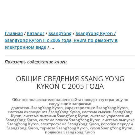
Главная
/
Каталог
/
SsangYong
/
SsangYong Kyron /
SsangYong Kyron II с 2005 года, книга по ремонту в
электронном виде
/
...
Показать содержание книги
ОБЩИЕ СВЕДЕНИЯ SSANG YONG
KYRON С 2005 ГОДА
Обычно пользователи нашего сайта находят эту страницу по
следующим запросам:
двигатель SsangYong Kyron
,
характеристики SsangYong Kyron
,
система охлаждения SsangYong Kyron
,
система смазки SsangYong
Kyron
,
система питания SsangYong Kyron
,
система управления
SsangYong Kyron
,
система впуска SsangYong Kyron
,
система выпуска
SsangYong Kyron
,
электросхема SsangYong Kyron
,
коробка передач
SsangYong Kyron
,
тормоза SsangYong Kyron
,
кузов SsangYong Kyron
,
подвеска SsangYong Kyron