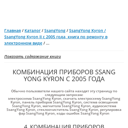
Главная
/
Каталог
/
SsangYong
/
SsangYong Kyron /
SsangYong Kyron II с 2005 года, книга по ремонту в
электронном виде
/
...
Показать содержание книги
КОМБИНАЦИЯ ПРИБОРОВ SSANG
YONG KYRON С 2005 ГОДА
Обычно пользователи нашего сайта находят эту страницу по
следующим запросам:
электросхема SsangYong Kyron
,
скачать электросхему SsangYong
Kyron
,
панель приборов SsangYong Kyron
,
система освещения
SsangYong Kyron
,
магнитола SsangYong Kyron
,
аудиосистема
SsangYong Kyron
,
стеклоочиститель SsangYong Kyron
,
регулировка
фар SsangYong Kyron
,
коды ошибок SsangYong Kyron
4. КОМБИНАЦИЯ ПРИБОРОВ