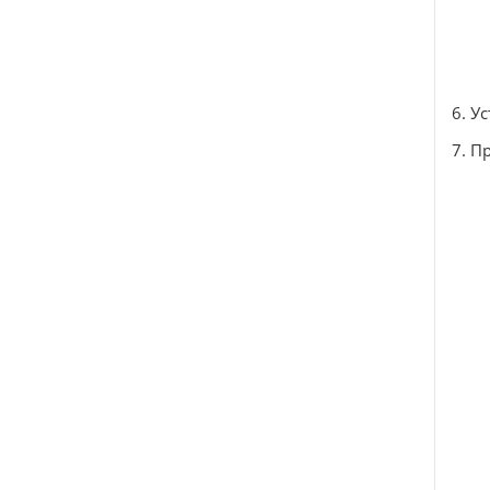
6. У
7. П