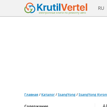
RU
электронные книги по ремонту авто
Главная
/
Каталог
/
SsangYong
/
SsangYong Kyron 
А
Содержание