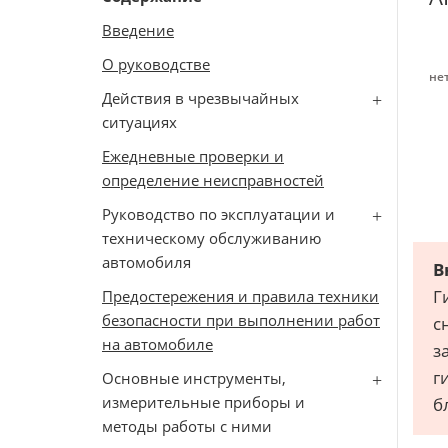
Введение
О руководстве
не
Действия в чрезвычайных
ситуациях
Ежедневные проверки и
определение неисправностей
Руководство по эксплуатации и
техническому обслуживанию
автомобиля
В
Г
Предостережения и правила техники
безопасности при выполнении работ
с
на автомобиле
з
г
Основные инструменты,
измерительные приборы и
б
методы работы с ними