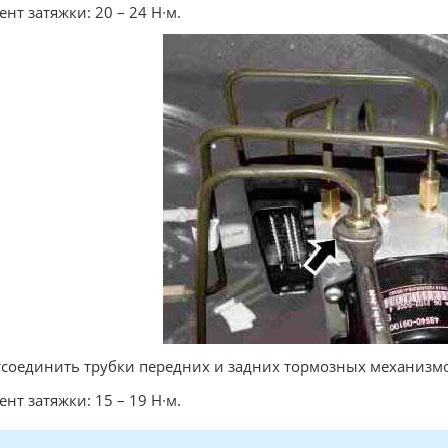
нт затяжки: 20 – 24 Н∙м.
тсоединить трубки передних и задних тормозных механизм
нт затяжки: 15 – 19 Н∙м.