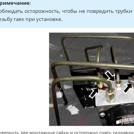
римечание
:
облюдать осторожность, чтобы не повредить трубки
езьбу гаек при установке.
ывернуть две монтажные гайки и осторожно снять гидравли