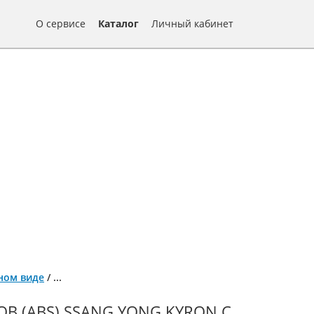
О сервисе
Каталог
Личный кабинет
нном виде
/
...
 (ABS) SSANG YONG KYRON С