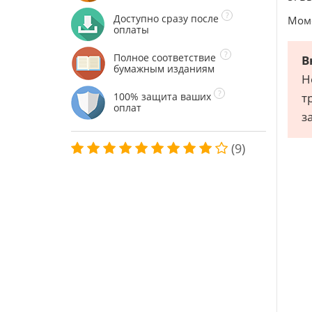
Доступно сразу после
Моме
оплаты
Полное соответствие
В
бумажным изданиям
Н
100% защита ваших
т
оплат
з
(9)