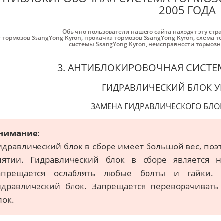
2005 ГОДА
Обычно пользователи нашего сайта находят эту стр
т тормозов SsangYong Kyron
,
прокачка тормозов SsangYong Kyron
,
схема т
системы SsangYong Kyron
,
неисправности тормозн
3. АНТИБЛОКИРОВОЧНАЯ СИСТЕМ
ГИДРАВЛИЧЕСКИЙ БЛОК 
ЗАМЕНА ГИДРАВЛИЧЕСКОГО БЛО
нимание
:
идравлический блок в сборе имеет большой вес, поэ
нятии. Гидравлический блок в сборе является н
апрещается ослаблять любые болты и гайки. 
идравлический блок. Запрещается переворачивать
лок.