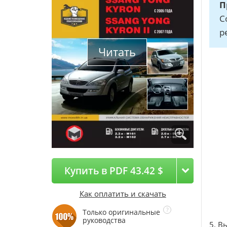
П
С
р
Читать
Купить в PDF 43.42 $
Как оплатить и скачать
Только оригинальные
руководства
5. В