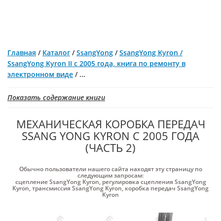
Главная
/
Каталог
/
SsangYong
/
SsangYong Kyron /
SsangYong Kyron II с 2005 года, книга по ремонту в
электронном виде
/
...
Показать содержание книги
МЕХАНИЧЕСКАЯ КОРОБКА ПЕРЕДАЧ
SSANG YONG KYRON С 2005 ГОДА
(ЧАСТЬ 2)
Обычно пользователи нашего сайта находят эту страницу по
следующим запросам:
сцепление SsangYong Kyron
,
регулировка сцепления SsangYong
Kyron
,
трансмиссия SsangYong Kyron
,
коробка передач SsangYong
Kyron