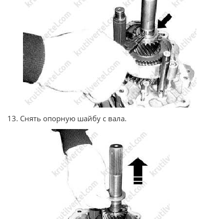
13. Снять опорную шайбу с вала.