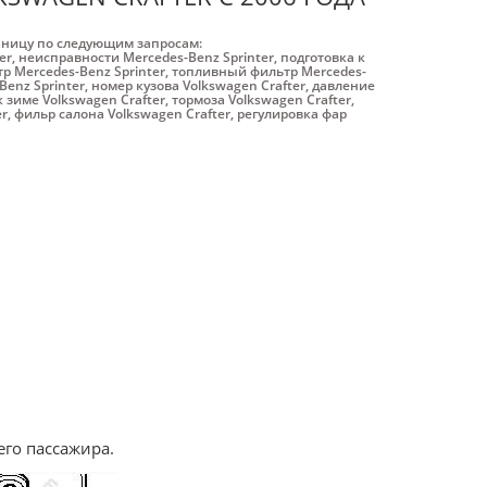
аницу по следующим запросам:
er
,
неисправности Mercedes-Benz Sprinter
,
подготовка к
р Mercedes-Benz Sprinter
,
топливный фильтр Mercedes-
Benz Sprinter
,
номер кузова Volkswagen Crafter
,
давление
к зиме Volkswagen Crafter
,
тормоза Volkswagen Crafter
,
er
,
фильр салона Volkswagen Crafter
,
регулировка фар
го пассажира.