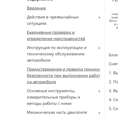
Введение
ном
Действия в чрезвычайных
зиме
Benz 
ситуациях
в 
м
Ежедневные проверки и
определение неисправностей
Инструкция по эксплуатации и
техническому обслуживанию
Блок
автомобиля
Снят
Предостережения и правила техники
1. В
безопасности при выполнении работ
на автомобиле
2. П
Основные инструменты,
3. В
измерительные приборы и
4. С
методы работы с ними
5. С
Механическая часть двигателя