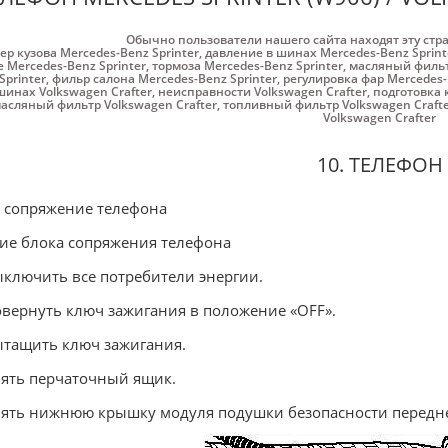
Обычно пользователи нашего сайта находят эту стр
ер кузова Mercedes-Benz Sprinter
,
давление в шинах Mercedes-Benz Sprint
 Mercedes-Benz Sprinter
,
тормоза Mercedes-Benz Sprinter
,
масляный фильт
Sprinter
,
фильр салона Mercedes-Benz Sprinter
,
регулировка фар Mercedes-
шинах Volkswagen Crafter
,
неисправности Volkswagen Crafter
,
подготовка 
асляный фильтр Volkswagen Crafter
,
топливный фильтр Volkswagen Craft
Volkswagen Crafter
10. ТЕЛЕФОН
 сопряжение телефона
ие блока сопряжения телефона
ыключить все потребители энергии.
овернуть ключ зажигания в положение «OFF».
ытащить ключ зажигания.
нять перчаточный ящик.
нять нижнюю крышку модуля подушки безопасности передне