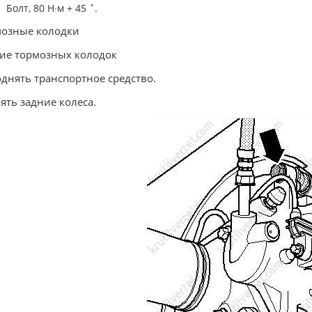
Болт, 80 Н∙м + 45 ˚.
мозные колодки
ие тормозных колодок
однять транспортное средство.
нять задние колеса.