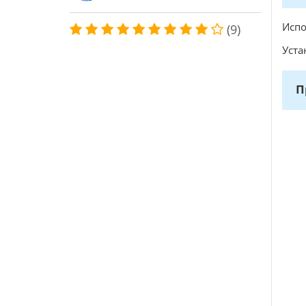
Испо
(9)
Уста
П