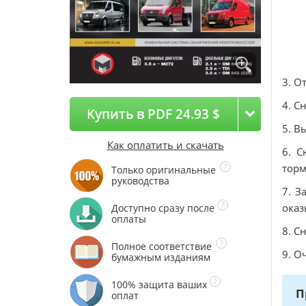
3. О
4. С
Купить в PDF 24.93 $
5. В
Как оплатить и скачать
6. С
торм
Только оригинальные
руководства
7. З
оказ
Доступно сразу после
оплаты
8. С
Полное соответствие
9. О
бумажным изданиям
100% защита ваших
П
оплат