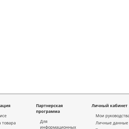
ация
Партнерская
Личный кабинет
программа
исе
Мои руководств
Для
 товара
Личные данные
информационных