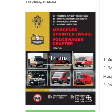
автовладельцам
Читать
1. В
2. П
Моме
3. З