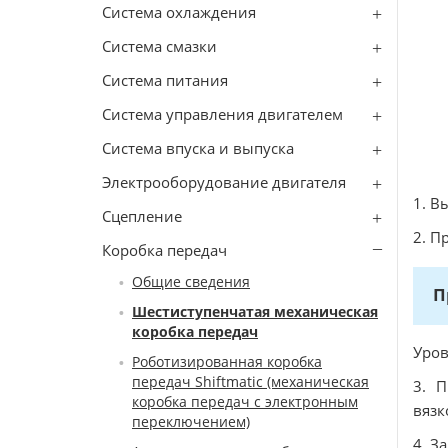
Система охлаждения
Система смазки
Система питания
Система управления двигателем
Система впуска и выпуска
Электрооборудование двигателя
1. В
Сцепление
2. П
Коробка передач
Общие сведения
П
Шестиступенчатая механическая
коробка передач
Уров
Роботизированная коробка
передач Shiftmatic (механическая
3. 
коробка передач с электронным
вязк
переключением)
4. З