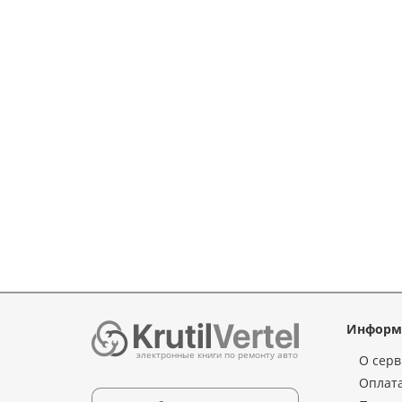
Информ
электронные книги по ремонту авто
О серв
Оплата