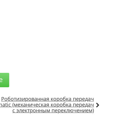
е
Роботизированная коробка передач
matic (механическая коробка передач
с электронным переключением)