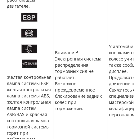
двигателе.
У автомобиле
Внимание!
кнопками на 
Электронная система
колесе учиты
распределения
также сообще
тормозных сил не
дисплее.
Желтая контрольная
работает.
Продолжать
лампа системы ESP,
Возможно
движение нел
желтая контрольная
преждевременное
Свяжитесь со
лампа системы ABS,
блокирование задних
специализир
желтая контрольная
колес при
мастерской с
лампа систем
торможении.
квалифициро
ASR/BAS и красная
персоналом.
контрольная лампа
тормозной системы
горят при