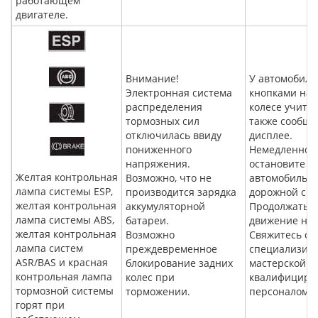
работающем
двигателе.
Внимание!
У автомобиле
Электронная система
кнопками на 
распределения
колесе учиты
тормозных сил
также сообще
отключилась ввиду
дисплее.
пониженного
Немедленно
напряжения.
остановите
Желтая контрольная
Возможно, что не
автомобиль с
лампа системы ESP,
производится зарядка
дорожной сит
желтая контрольная
аккумуляторной
Продолжать
лампа системы ABS,
батареи.
движение нел
желтая контрольная
Возможно
Свяжитесь со
лампа систем
преждевременное
специализир
ASR/BAS и красная
блокирование задних
мастерской с
контрольная лампа
колес при
квалифициро
тормозной системы
торможении.
персоналом.
горят при