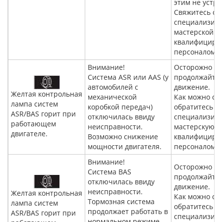
этим не устра
Свяжитесь со
специализир
мастерской с
квалифициро
персоналом.
Внимание!
Осторожно
Система ASR или AAS (у
продолжайте
автомобилей с
движение.
Желтая контрольная
механической
Как можно ск
лампа систем
коробкой передач)
обратитесь в
ASR/BAS горит при
отключилась ввиду
специализир
работающем
неисправности.
мастерскую с
двигателе.
Возможно снижение
квалифициро
мощности двигателя.
персоналом.
Внимание!
Осторожно
Система BAS
продолжайте
отключилась ввиду
движение.
неисправности.
Желтая контрольная
Как можно ск
Тормозная система
лампа систем
обратитесь в
продолжает работать в
ASR/BAS горит при
специализир
нормальном режиме,