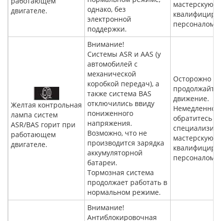
работающем
мастерскую с
однако, без
двигателе.
квалифициро
электронной
персоналом.
поддержки.
Внимание!
Системы ASR и AAS (у
автомобилей с
механической
Осторожно
коробкой передач), а
продолжайте
также система BAS
движение.
отключились ввиду
Желтая контрольная
Немедленно
пониженного
лампа систем
обратитесь в
напряжения.
ASR/BAS горит при
специализир
Возможно, что не
работающем
мастерскую с
производится зарядка
двигателе.
квалифициро
аккумуляторной
персоналом.
батареи.
Тормозная система
продолжает работать в
нормальном режиме.
Внимание!
Антиблокировочная