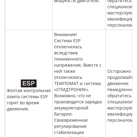
мощности двигателя.
обратитесь в
специализир
мастерскую с
квалифициро
персоналом.
Внимание!
Система ESP
отключилась
вследствие
пониженного
напряжения. Вместе с
ней также
Осторожно
отключились
продолжайте
TEMПOMAT и система
движение.
«СПИДТРОНИК».
Немедленно
Желтая контрольная
Возможно, что не
обратитесь в
лампа системы ESP
производится зарядка
специализир
горит во время
аккумуляторной
мастерскую с
движения.
батареи.
квалифициро
Своевременное
персоналом.
регулирование
стабилизации