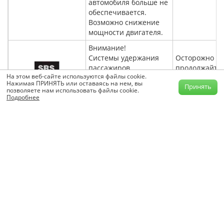
автомобиля больше не
обеспечивается.
Возможно снижение
мощности двигателя.
Внимание!
Системы удержания
Осторожно
пассажиров
продолжайте
На этом веб-сайте используются файлы cookie.
неисправны. Может
движение.
Красная
Нажимая ПРИНЯТЬ или оставаясь на нем, вы
Принять
произойти
Немедленно
предупредительная
позволяете нам использовать файлы cookie.
Подробнее
непреднамеренное
обратитесь в
сигнальная лампа
срабатывание подушек
специализир
SRS горит при
безопасности или
мастерскую с
работающем
натяжителей ремней
квалифициро
двигателе.
безопасности или даже
персоналом.
их отказ при аварии.
Немедленно
остановите
автомобиль с
дорожной сит
проверьте со
поликлиновог
ремня.