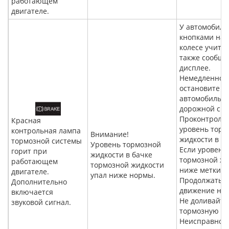
работающем
двигателе.
У автомобиле
кнопками на 
колесе учиты
также сообще
дисплее.
Немедленно
остановите
автомобиль с
дорожной сит
Проконтроли
Красная
уровень торм
контрольная лампа
Внимание!
жидкости в ба
тормозной системы
Уровень тормозной
Если уровень
горит при
жидкости в бачке
тормозной жи
работающем
тормозной жидкости
ниже метки «
двигателе.
упал ниже нормы.
Продолжать
Дополнительно
движение нел
включается
Не доливайте
звуковой сигнал.
тормозную жи
Неисправнос