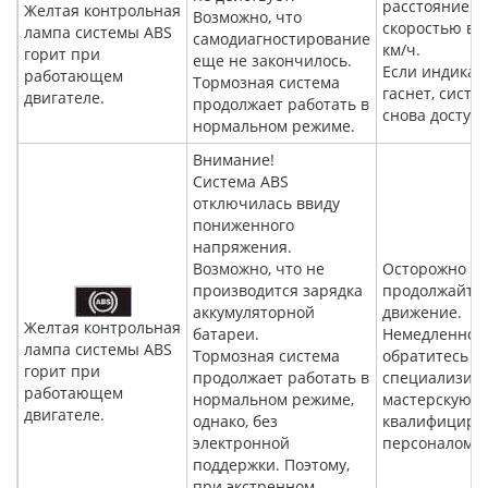
расстояние с
Желтая контрольная
Возможно, что
скоростью вы
лампа системы ABS
самодиагностирование
км/ч.
горит при
еще не закончилось.
Если индикац
работающем
Тормозная система
гаснет, систе
двигателе.
продолжает работать в
снова доступн
нормальном режиме.
Внимание!
Система ABS
отключилась ввиду
пониженного
напряжения.
Возможно, что не
Осторожно
производится зарядка
продолжайте
аккумуляторной
движение.
Желтая контрольная
батареи.
Немедленно
лампа системы ABS
Тормозная система
обратитесь в
горит при
продолжает работать в
специализир
работающем
нормальном режиме,
мастерскую с
двигателе.
однако, без
квалифициро
электронной
персоналом.
поддержки. Поэтому,
при экстренном