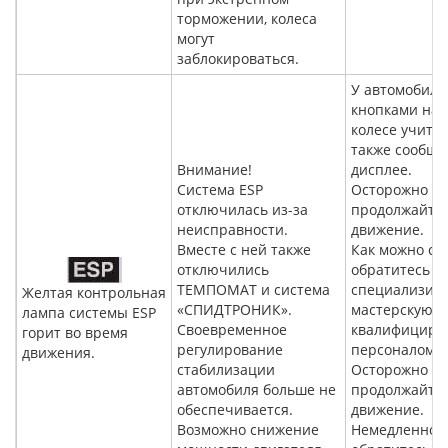
торможении, колеса
могут
заблокироваться.
У автомобиле
кнопками на 
колесе учиты
также сообще
Внимание!
дисплее.
Система ESP
Осторожно
отключилась из-за
продолжайте
неисправности.
движение.
Вместе с ней также
Как можно ск
отключились
обратитесь в
TEMПOMAT и система
специализир
Желтая контрольная
«СПИДТРОНИК».
мастерскую с
лампа системы ESP
Своевременное
квалифициро
горит во время
регулирование
персоналом.
движения.
стабилизации
Осторожно
автомобиля больше не
продолжайте
обеспечивается.
движение.
Возможно снижение
Немедленно