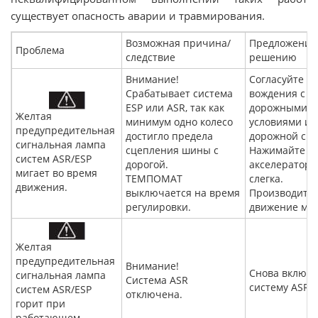
существует опасность аварии и травмирования.
Возможная причина/
Предложения
Проблема
следствие
решению
Внимание!
Согласуйте В
Срабатывает система
вождения с
ESP или ASR, так как
дорожными
Желтая
минимум одно колесо
условиями и
предупредительная
достигло предела
дорожной сит
сигнальная лампа
сцепления шины с
Нажимайте на
систем ASR/ESP
дорогой.
акселератора
мигает во время
TEMПOMAT
слегка.
движения.
выключается на время
Производите
регулировки.
движение мед
Желтая
предупредительная
Внимание!
Снова включ
сигнальная лампа
Система ASR
систему ASR.
систем ASR/ESP
отключена.
горит при
работающем