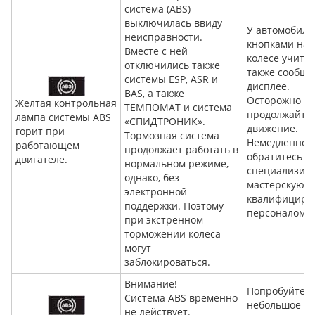
система (ABS)
выключилась ввиду
У автомобиле
неисправности.
кнопками на 
Вместе с ней
колесе учиты
отключились также
также сообще
системы ESP, ASR и
дисплее.
BAS, а также
Осторожно
Желтая контрольная
TEMПOMAT и система
продолжайте
лампа системы ABS
«СПИДТРОНИК».
движение.
горит при
Тормозная система
Немедленно
работающем
продолжает работать в
обратитесь в
двигателе.
нормальном режиме,
специализир
однако, без
мастерскую с
электронной
квалифициро
поддержки. Поэтому
персоналом.
при экстренном
торможении колеса
могут
заблокироваться.
Внимание!
Попробуйте п
Система ABS временно
небольшое
не действует.