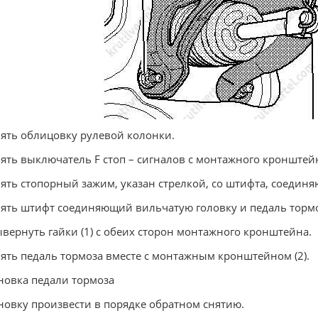
нять облицовку рулевой колонки.
нять выключатель F стоп – сигналов с монтажного кронштей
нять стопорный зажим, указан стрелкой, со штифта, соедин
нять штифт соединяющий вильчатую головку и педаль тормо
ывернуть гайки (1) с обеих сторон монтажного кронштейна.
нять педаль тормоза вместе с монтажным кронштейном (2).
новка педали тормоза
новку произвести в порядке обратном снятию.