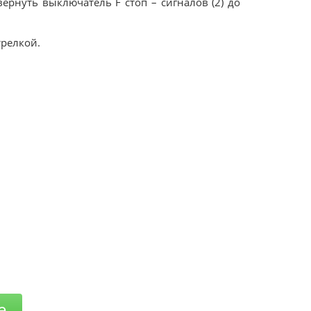
ернуть выключатель F стоп – сигналов (2) до
трелкой.
е