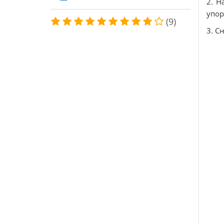
2. Н
упор
(9)
3. С