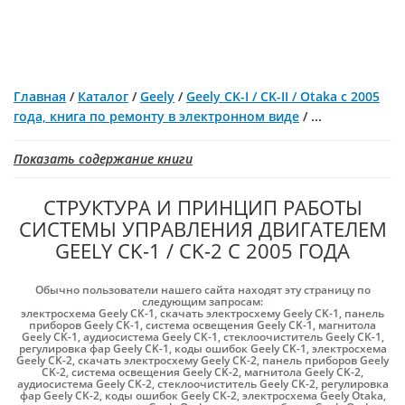
Главная
/
Каталог
/
Geely
/
Geely CK-I / CK-II / Otaka с 2005
года, книга по ремонту в электронном виде
/
...
Показать содержание книги
СТРУКТУРА И ПРИНЦИП РАБОТЫ
СИСТЕМЫ УПРАВЛЕНИЯ ДВИГАТЕЛЕМ
GEELY CK-1 / CK-2 С 2005 ГОДА
Обычно пользователи нашего сайта находят эту страницу по
следующим запросам:
электросхема Geely CK-1
,
скачать электросхему Geely CK-1
,
панель
приборов Geely CK-1
,
система освещения Geely CK-1
,
магнитола
Geely CK-1
,
аудиосистема Geely CK-1
,
стеклоочиститель Geely CK-1
,
регулировка фар Geely CK-1
,
коды ошибок Geely CK-1
,
электросхема
Geely CK-2
,
скачать электросхему Geely CK-2
,
панель приборов Geely
CK-2
,
система освещения Geely CK-2
,
магнитола Geely CK-2
,
аудиосистема Geely CK-2
,
стеклоочиститель Geely CK-2
,
регулировка
фар Geely CK-2
,
коды ошибок Geely CK-2
,
электросхема Geely Otaka
,