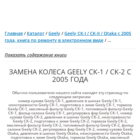
Главная
/
Каталог
/
Geely
/
Geely CK-I / CK-II / Otaka с 2005
года, книга по ремонту в электронном виде
/
...
Показать содержание книги
ЗАМЕНА КОЛЕСА GEELY CK-1 / CK-2 С
2005 ГОДА
Обычно пользователи нашего сайта находят эту страницу по
следующим запросам:
номер кузова Geely CK-1
,
давление в шинах Geely CK-1
,
неисправности Geely CK-1
,
подготовка к зиме Geely CK-1
,
тормоза
Geely CK-1
,
масляный фильтр Geely CK-1
,
топливный фильтр Geely
CK-1
,
фильр салона Geely CK-1
,
регулировка фар Geely CK-1
,
номер
кузова Geely CK-2
,
давление в шинах Geely CK-2
,
неисправности
Geely CK-2
,
подготовка к зиме Geely CK-2
,
тормоза Geely CK-2
,
масляный фильтр Geely CK-2
,
топливный фильтр Geely CK-2
,
фильр
салона Geely CK-2
,
регулировка фар Geely CK-2
,
номер кузова Geely
Otaka
,
давление в шинах Geely Otaka
,
неисправности Geely Otaka
,
подготовка к зиме Geely Otaka
,
тормоза Geely Otaka
,
масляный