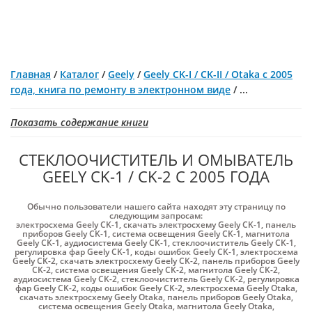
Главная
/
Каталог
/
Geely
/
Geely CK-I / CK-II / Otaka с 2005
года, книга по ремонту в электронном виде
/
...
Показать содержание книги
СТЕКЛООЧИСТИТЕЛЬ И ОМЫВАТЕЛЬ
GEELY CK-1 / CK-2 С 2005 ГОДА
Обычно пользователи нашего сайта находят эту страницу по
следующим запросам:
электросхема Geely CK-1
,
скачать электросхему Geely CK-1
,
панель
приборов Geely CK-1
,
система освещения Geely CK-1
,
магнитола
Geely CK-1
,
аудиосистема Geely CK-1
,
стеклоочиститель Geely CK-1
,
регулировка фар Geely CK-1
,
коды ошибок Geely CK-1
,
электросхема
Geely CK-2
,
скачать электросхему Geely CK-2
,
панель приборов Geely
CK-2
,
система освещения Geely CK-2
,
магнитола Geely CK-2
,
аудиосистема Geely CK-2
,
стеклоочиститель Geely CK-2
,
регулировка
фар Geely CK-2
,
коды ошибок Geely CK-2
,
электросхема Geely Otaka
,
скачать электросхему Geely Otaka
,
панель приборов Geely Otaka
,
система освещения Geely Otaka
,
магнитола Geely Otaka
,