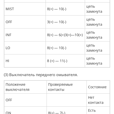
цепь
MIST
8(+) — 10(-)
замкнута
цепь
OFF
3(+) — 10(-)
замкнута
цепь
INF
8(+) — 6(+)3(+)—10(+)
замкнута
цепь
LO
8(+) — 10(-)
замкнута
цепь
HI
8 (+) — 11(-)
замкнута
(3) Выключатель переднего омывателя.
Положение
Проверяемые
Состояние
выключателя
контакты
Нет
OFF
контакта
Есть
ON
8(+) — 7(-)