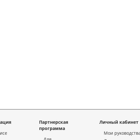
ация
Партнерская
Личный кабинет
программа
исе
Мои руководств
Для