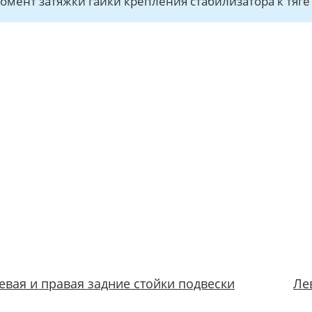
омент затяжки гайки крепления стабилизатора к тяге 
евая и правая задние стойки подвески
Ле