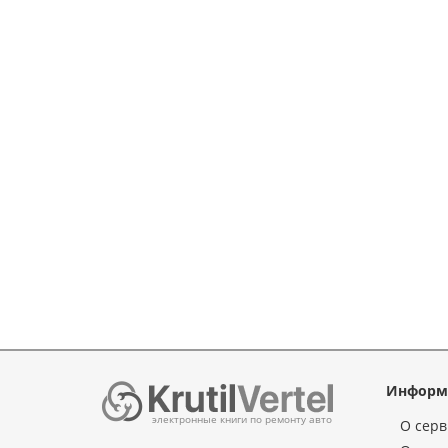
Информ
электронные книги по ремонту авто
О серв