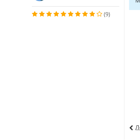
М
(9)
Л