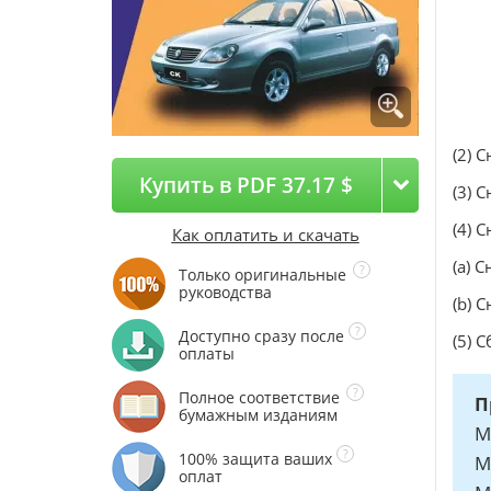
(2) 
Купить в PDF 37.17 $
(3) 
(4) 
Как оплатить и скачать
(a) 
Только оригинальные
руководства
(b) 
Доступно сразу после
(5) 
оплаты
Полное соответствие
П
бумажным изданиям
М
100% защита ваших
М
оплат