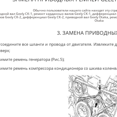
Обычно пользователи нашего сайта находят эту стр
дной вал Geely CK-1
,
ремонт карданных валов Geely CK-1
,
дифференциал 
ов Geely CK-2
,
дифференциал Geely CK-2
,
приводной вал Geely Otaka
,
ремо
Otaka
3. ЗАМЕНА ПРИВОДНЫ
тсоедините все шланги и провода от двигателя. Извлеките д
вверх;
нимите ремень генератора (Рис.5);
нимите ремень компрессора кондиционера со шкива коленв