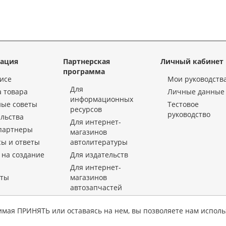
ация
Партнерская
Личный кабинет
программа
исе
Мои руководств
Для
 товара
Личные данные
информационных
ные советы
Тестовое
ресурсов
руководство
льства
Для интернет-
партнеры
магазинов
ы и ответы
автолитературы
 на создание
Для издательств
Для интернет-
кты
магазинов
автозапчастей
«KrutilVertel» © 2015-2026 Все права защищены.
имая ПРИНЯТЬ или оставаясь на нем, вы позволяете нам исполь
 использование материалов данной страницы для воспроизведения, переноса на другие