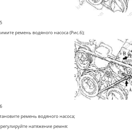
 5
нимите ремень водяного насоса (Рис.6);
 6
становите ремень водяного насоса;
трегулируйте натяжение ремня: