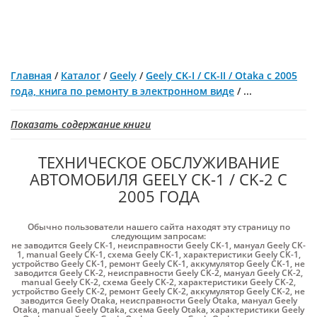
Главная
/
Каталог
/
Geely
/
Geely CK-I / CK-II / Otaka с 2005
года, книга по ремонту в электронном виде
/
...
Показать содержание книги
ТЕХНИЧЕСКОЕ ОБСЛУЖИВАНИЕ
АВТОМОБИЛЯ GEELY CK-1 / CK-2 С
2005 ГОДА
Обычно пользователи нашего сайта находят эту страницу по
следующим запросам:
не заводится Geely CK-1
,
неисправности Geely CK-1
,
мануал Geely CK-
1
,
manual Geely CK-1
,
схема Geely CK-1
,
характеристики Geely CK-1
,
устройство Geely CK-1
,
ремонт Geely CK-1
,
аккумулятор Geely CK-1
,
не
заводится Geely CK-2
,
неисправности Geely CK-2
,
мануал Geely CK-2
,
manual Geely CK-2
,
схема Geely CK-2
,
характеристики Geely CK-2
,
устройство Geely CK-2
,
ремонт Geely CK-2
,
аккумулятор Geely CK-2
,
не
заводится Geely Otaka
,
неисправности Geely Otaka
,
мануал Geely
Otaka
,
manual Geely Otaka
,
схема Geely Otaka
,
характеристики Geely