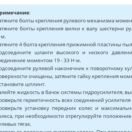
римечание
:
атяните болты крепления рулевого механизма момент
атяните болты крепления вилки к валу шестерни ру
∙м.
атяните 4 болта крепления прижимной пластины пыль
одсоедините шланги высокого и низкого давлени
оединение моментом 19 - 33 Н∙м.
одсоедините рулевой наконечник к поворотному кула
оверхности очищены, затяните гайку крепления момен
становите шплинт.
алейте жидкость в бачок системы гидроусилителя, вы
роверьте герметичность всех соединений усилителя 
роверьте установку передних колес и максимальн
олеса, при необходимости отрегулируйте положение 
улевых тягах.
роверьте положение рулевого колеса. При прямоли