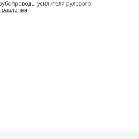
рубопроводы усилителя рулевого
правления