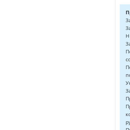
П
З
З
Н
З
П
с
П
п
У
З
П
П
к
р
П