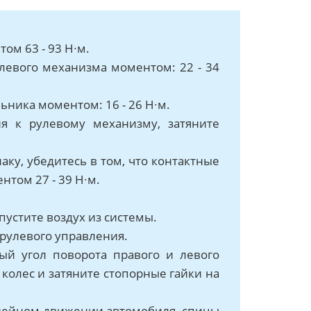
ом 63 - 93 Н∙м.
левого механизма моментом: 22 - 34
ника моментом: 16 - 26 Н∙м.
я к рулевому механизму, затяните
ку, убедитесь в том, что контактные
том 27 - 39 Н∙м.
пустите воздух из системы.
рулевого управления.
ый угол поворота правого и левого
колес и затяните стопорные гайки на
нейном движении автомобиля, спицы