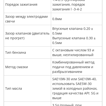
Порядок зажигания
зажигания, порядок
зажигания l -3-4-2
Зазор между электродами
0.8мм
свечи
Впускные клапана 0.20 ±
Зазор клапанов (двигатель
0.5мм
не прогрет)
Выпускные клапана 0.30 ±
0.5мм
С октановым числом 93 и
Тип бензина
выше, неэтилированный
Комбинированный метод
Метод смазки
подачи под давлением и
разбрызгиванием
SAE10W-30 или SAE10W-40,
использовать SAE5W-30
Тип масла
зимой в холодных районах,
градация качества API: SG и
выше
3.5л (полный, при