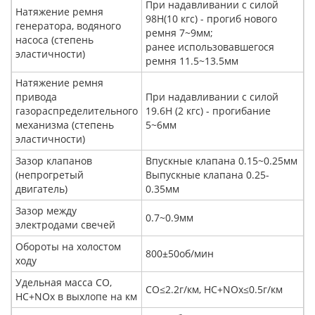
При надавливании с силой
Натяжение ремня
98Н(10 кгс) - прогиб нового
генератора, водяного
ремня 7~9мм;
насоса (степень
ранее использовавшегося
эластичности)
ремня 11.5~13.5мм
Натяжение ремня
привода
При надавливании с силой
газораспределительного
19.6Н (2 кгс) - прогибание
механизма (степень
5~6мм
эластичности)
Зазор клапанов
Впускные клапана 0.15~0.25мм
(непрогретый
Выпускные клапана 0.25-
двигатель)
0.35мм
Зазор между
0.7~0.9мм
электродами свечей
Обороты на холостом
800±50об/мин
ходу
Удельная масса CO,
CO≤2.2г/км, HC+NOx≤0.5г/км
HC+NOx в выхлопе на км