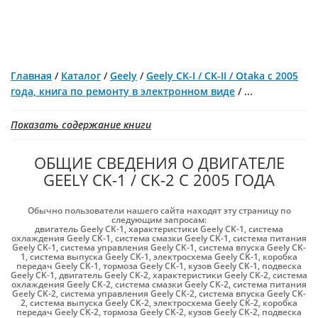
Главная
/
Каталог
/
Geely
/
Geely CK-I / CK-II / Otaka с 2005
года, книга по ремонту в электронном виде
/
...
Показать содержание книги
ОБЩИЕ СВЕДЕНИЯ О ДВИГАТЕЛЕ
GEELY CK-1 / CK-2 С 2005 ГОДА
Обычно пользователи нашего сайта находят эту страницу по
следующим запросам:
двигатель Geely CK-1
,
характеристики Geely CK-1
,
система
охлаждения Geely CK-1
,
система смазки Geely CK-1
,
система питания
Geely CK-1
,
система управления Geely CK-1
,
система впуска Geely CK-
1
,
система выпуска Geely CK-1
,
электросхема Geely CK-1
,
коробка
передач Geely CK-1
,
тормоза Geely CK-1
,
кузов Geely CK-1
,
подвеска
Geely CK-1
,
двигатель Geely CK-2
,
характеристики Geely CK-2
,
система
охлаждения Geely CK-2
,
система смазки Geely CK-2
,
система питания
Geely CK-2
,
система управления Geely CK-2
,
система впуска Geely CK-
2
,
система выпуска Geely CK-2
,
электросхема Geely CK-2
,
коробка
передач Geely CK-2
,
тормоза Geely CK-2
,
кузов Geely CK-2
,
подвеска