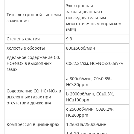
Электронная
закольцованная с
Тип электронной системы
последовательным
зажигания
многоточечным впрыском
(MPI)
Степень сжатия
9.3
Холостые обороты
800±50об/мин
Удельное содержание C0,
HC+NOx в выхлопных
C0≤2.2г/км, HC+NOx≤0.5г/км
газах
a 800об/мин, C0≤0.3%,
HC≤80ppm
Содержание C0, HC+NOx в
b 2000об/мин, C0≤0.3%,
выхлопных газах при
HC≤100ppm
отсутствии движения
c 2500об/мин, C0≤0.2%,
HC≤60ppm
Компрессия в цилиндрах
1250кПа/250об/мин
1:4-2:3 группировка