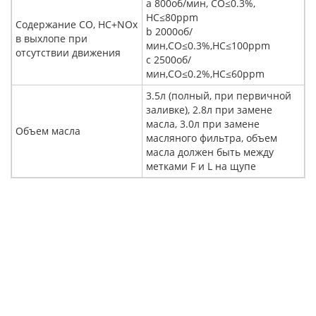
a 800об/мин, CO≤0.3%,
HC≤80ppm
Содержание CO, HC+NOx
b 2000об/
в выхлопе при
мин,CO≤0.3%,HC≤100ppm
отсутствии движения
c 2500об/
мин,CO≤0.2%,HC≤60ppm
3.5л (полный, при первичной
заливке), 2.8л при замене
масла, 3.0л при замене
Объем масла
масляного фильтра, объем
масла должен быть между
метками F и L на щупе