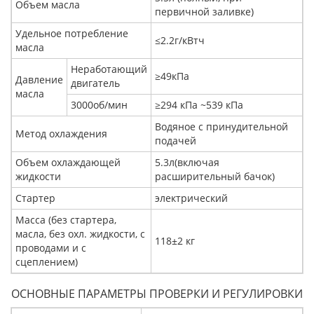
Объем масла
первичной заливке)
Удельное потребление
≤2.2г/кВтч
масла
Неработающий
≥49кПa
Давление
двигатель
масла
3000об/мин
≥294 кПa ~539 кПa
Водяное с принудительной
Метод охлаждения
подачей
Объем охлаждающей
5.3л(включая
жидкости
расширительный бачок)
Стартер
электрический
Масса (без стартера,
масла, без охл. жидкости, с
118±2 кг
проводами и с
сцеплением)
ОСНОВНЫЕ ПАРАМЕТРЫ ПРОВЕРКИ И РЕГУЛИРОВКИ