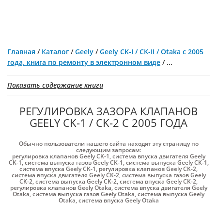
Главная
/
Каталог
/
Geely
/
Geely CK-I / CK-II / Otaka с 2005
года, книга по ремонту в электронном виде
/
...
Показать содержание книги
РЕГУЛИРОВКА ЗАЗОРА КЛАПАНОВ
GEELY CK-1 / CK-2 С 2005 ГОДА
Обычно пользователи нашего сайта находят эту страницу по
следующим запросам:
регулировка клапанов Geely CK-1
,
система впуска двигателя Geely
CK-1
,
система выпуска газов Geely CK-1
,
система выпуска Geely CK-1
,
система впуска Geely CK-1
,
регулировка клапанов Geely CK-2
,
система впуска двигателя Geely CK-2
,
система выпуска газов Geely
CK-2
,
система выпуска Geely CK-2
,
система впуска Geely CK-2
,
регулировка клапанов Geely Otaka
,
система впуска двигателя Geely
Otaka
,
система выпуска газов Geely Otaka
,
система выпуска Geely
Otaka
,
система впуска Geely Otaka