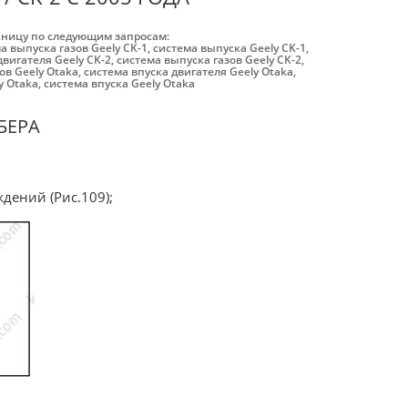
аницу по следующим запросам:
а выпуска газов Geely CK-1
,
система выпуска Geely CK-1
,
двигателя Geely CK-2
,
система выпуска газов Geely CK-2
,
ов Geely Otaka
,
система впуска двигателя Geely Otaka
,
y Otaka
,
система впуска Geely Otaka
БЕРА
дений (Рис.109);