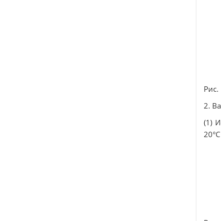
Рис.
2. В
(1) 
20°С