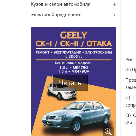
Кузов и салон автомобиля
Электрооборудование
Рис.
(b) 
Пров
Читать
заме
(c) 
сопр
(3) 
(Рис.