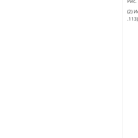
Рис.
(2) 
.113)