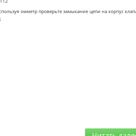
 112
Используя омметр проверьте замыкание цепи на корпус клап
;
Читать дале