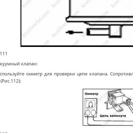
 111
акуумный клапан:
Используйте омметр для проверки цепи клапана. Сопротив
 (Рис.112);