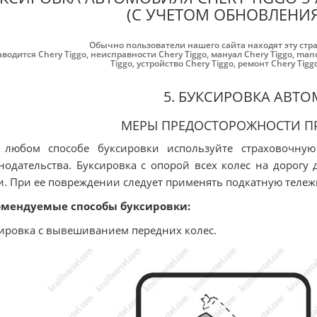
(С УЧЕТОМ ОБНОВЛЕНИЯ
Обычно пользователи нашего сайта находят эту стр
аводится Chery Tiggo
,
неисправности Chery Tiggo
,
мануал Chery Tiggo
,
manu
Tiggo
,
устройство Chery Tiggo
,
ремонт Chery Tigg
5. БУКСИРОВКА АВТ
МЕРЫ ПРЕДОСТОРОЖНОСТИ П
 любом способе буксировки используйте страховочную
нодательства. Буксировка с опорой всех колес на дорогу
и. При ее повреждении следует применять подкатную тележ
омендуемые способы буксировки:
ировка с вывешиванием передних колес.