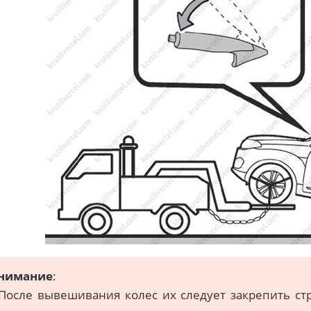
нимание
:
 После вывешивания колес их следует закрепить с