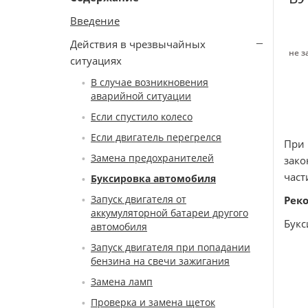
Введение
Действия в чрезвычайных
не з
ситуациях
В случае возникновения
аварийной ситуации
Если спустило колесо
Если двигатель перегрелся
При
Замена предохранителей
зако
част
Буксировка автомобиля
Запуск двигателя от
Рек
аккумуляторной батареи другого
Букс
автомобиля
Запуск двигателя при попадании
бензина на свечи зажигания
Замена ламп
Проверка и замена щеток