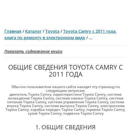
Главная
/
Каталог
/
Toyota
/
Toyota Camry с 2011 года,
книга по ремонту в электронном виде
/
...
Показать содержание книги
ОБЩИЕ СВЕДЕНИЯ TOYOTA CAMRY С
2011 ГОДА
Обычно пользователи нашего сайта находят эту страницу по
следующим запросам:
двигатель Toyota Camry
,
характеристики Toyota Camry
,
система
охлаждения Toyota Camry
,
система смазки Toyota Camry
,
система
питания Toyota Camry
,
система управления Toyota Camry
,
система
впуска Toyota Camry
,
система выпуска Toyota Camry
,
электросхема
Toyota Camry
,
коробка передач Toyota Camry
,
тормоза Toyota Camry
,
кузов Toyota Camry
,
подвеска Toyota Camry
1. ОБЩИЕ СВЕДЕНИЯ