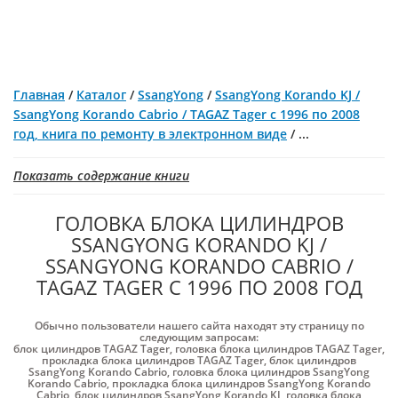
Главная
/
Каталог
/
SsangYong
/
SsangYong Korando KJ /
SsangYong Korando Cabrio / ТАGАZ Tager с 1996 по 2008
год, книга по ремонту в электронном виде
/
...
Показать содержание книги
ГОЛОВКА БЛОКА ЦИЛИНДРОВ
SSANGYONG KORANDO KJ /
SSANGYONG KORANDO CABRIO /
ТАGАZ TAGER С 1996 ПО 2008 ГОД
Обычно пользователи нашего сайта находят эту страницу по
следующим запросам:
блок цилиндров ТАGАZ Tager
,
головка блока цилиндров ТАGАZ Tager
,
прокладка блока цилиндров ТАGАZ Tager
,
блок цилиндров
SsangYong Korando Cabrio
,
головка блока цилиндров SsangYong
Korando Cabrio
,
прокладка блока цилиндров SsangYong Korando
Cabrio
,
блок цилиндров SsangYong Korando KJ
,
головка блока