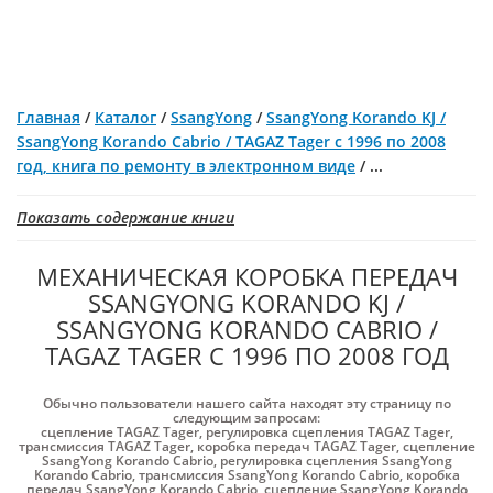
Главная
/
Каталог
/
SsangYong
/
SsangYong Korando KJ /
SsangYong Korando Cabrio / ТАGАZ Tager с 1996 по 2008
год, книга по ремонту в электронном виде
/
...
Показать содержание книги
МЕХАНИЧЕСКАЯ КОРОБКА ПЕРЕДАЧ
SSANGYONG KORANDO KJ /
SSANGYONG KORANDO CABRIO /
ТАGАZ TAGER С 1996 ПО 2008 ГОД
Обычно пользователи нашего сайта находят эту страницу по
следующим запросам:
сцепление ТАGАZ Tager
,
регулировка сцепления ТАGАZ Tager
,
трансмиссия ТАGАZ Tager
,
коробка передач ТАGАZ Tager
,
сцепление
SsangYong Korando Cabrio
,
регулировка сцепления SsangYong
Korando Cabrio
,
трансмиссия SsangYong Korando Cabrio
,
коробка
передач SsangYong Korando Cabrio
,
сцепление SsangYong Korando