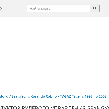
o KJ / SsangYong Korando Cabrio / ТАGАZ Tager с 1996 по 2008
ЕДУКТОР РУЛЕВОГО УПРАВЛЕНИЯ SSANGY