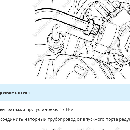
римечание
:
нт затяжки при установке: 17 Н∙м.
тсоединить напорный трубопровод от впускного порта реду