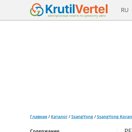
RU
электронные книги по ремонту авто
Главная
/
Каталог
/
SsangYong
/
SsangYong Korand
Р
Содержание