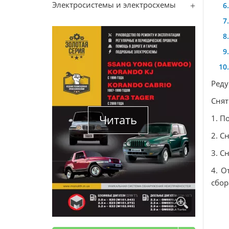
Электросистемы и электросхемы
Реду
Снят
Читать
1. П
2. С
3. С
4. О
сбор