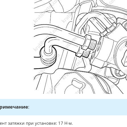
римечание
:
нт затяжки при установке: 17 Н∙м.