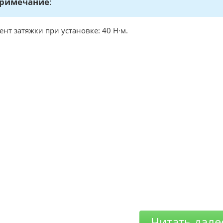
римечание
:
нт затяжки при установке: 40 Н∙м.
Читать дале