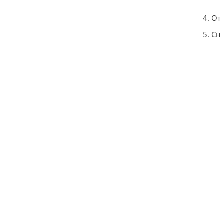
4. О
5. С