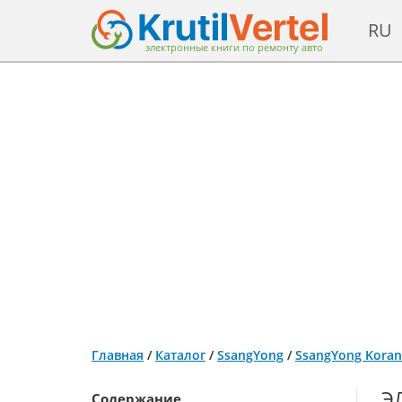
RU
электронные книги по ремонту авто
Главная
/
Каталог
/
SsangYong
/
SsangYong Korand
Э
Содержание