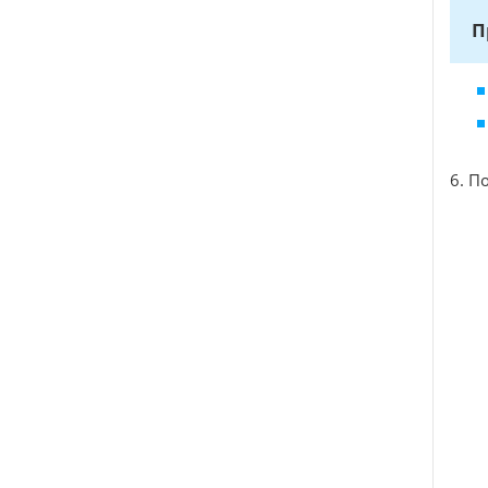
П
6. П