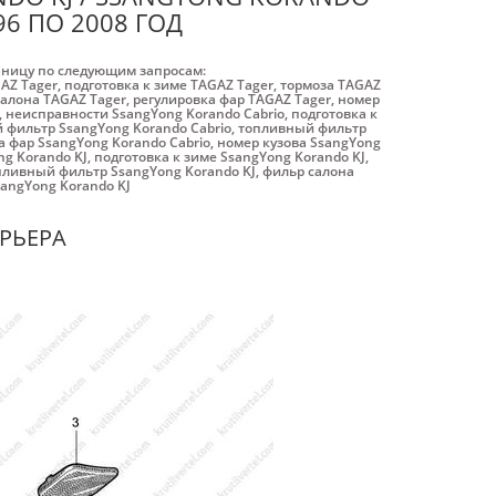
96 ПО 2008 ГОД
аницу по следующим запросам:
АZ Tager
,
подготовка к зиме ТАGАZ Tager
,
тормоза ТАGАZ
алона ТАGАZ Tager
,
регулировка фар ТАGАZ Tager
,
номер
,
неисправности SsangYong Korando Cabrio
,
подготовка к
 фильтр SsangYong Korando Cabrio
,
топливный фильтр
а фар SsangYong Korando Cabrio
,
номер кузова SsangYong
g Korando KJ
,
подготовка к зиме SsangYong Korando KJ
,
пливный фильтр SsangYong Korando KJ
,
фильр салона
angYong Korando KJ
ЕРЬЕРА