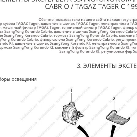
CABRIO / ТАGАZ TAGER С 19
Обычно пользователи нашего сайта находят эту стр
р кузова ТАGАZ Tager
,
давление в шинах ТАGАZ Tager
,
неисправности ТАG
r
,
масляный фильтр ТАGАZ Tager
,
топливный фильтр ТАGАZ Tager
,
фильр с
ва SsangYong Korando Cabrio
,
давление в шинах SsangYong Korando Cabrio
е SsangYong Korando Cabrio
,
тормоза SsangYong Korando Cabrio
,
масляный
Yong Korando Cabrio
,
фильр салона SsangYong Korando Cabrio
,
регулировк
ando KJ
,
давление в шинах SsangYong Korando KJ
,
неисправности SsangYon
ормоза SsangYong Korando KJ
,
масляный фильтр SsangYong Korando KJ
,
то
SsangYong Korando KJ
,
регулировка фар Ss
3. ЭЛЕМЕНТЫ ЭКСТ
боры освещения