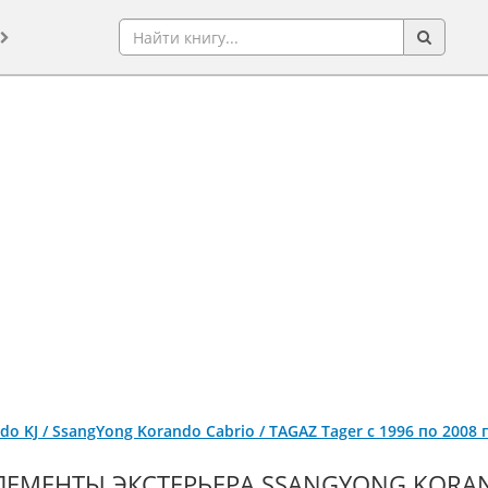
o KJ / SsangYong Korando Cabrio / ТАGАZ Tager с 1996 по 2008
ЛЕМЕНТЫ ЭКСТЕРЬЕРА SSANGYONG KORAN