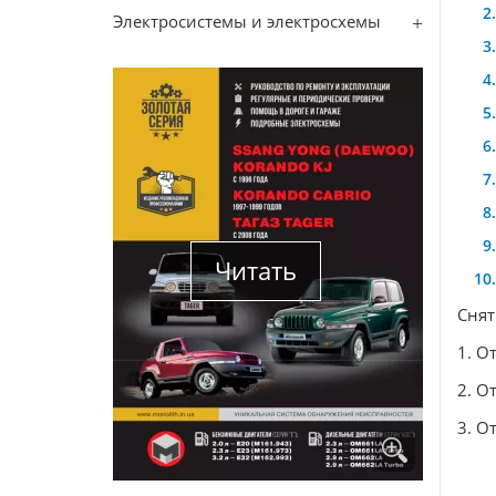
Электросистемы и электросхемы
Читать
Снят
1. О
2. О
3. О