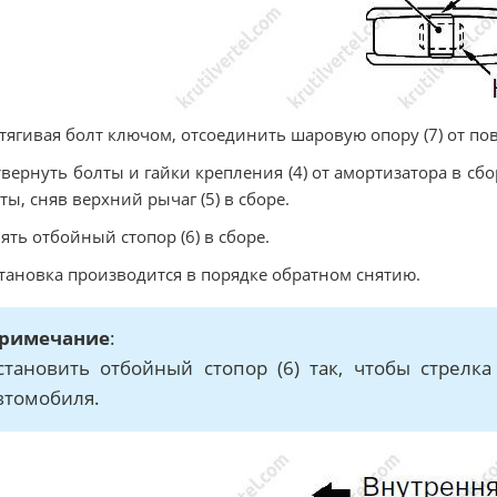
атягивая болт ключом, отсоединить шаровую опору (7) от пов
твернуть болты и гайки крепления (4) от амортизатора в сб
ты, сняв верхний рычаг (5) в сборе.
нять отбойный стопор (6) в сборе.
становка производится в порядке обратном снятию.
римечание
:
становить отбойный стопор (6) так, чтобы стрелк
втомобиля.