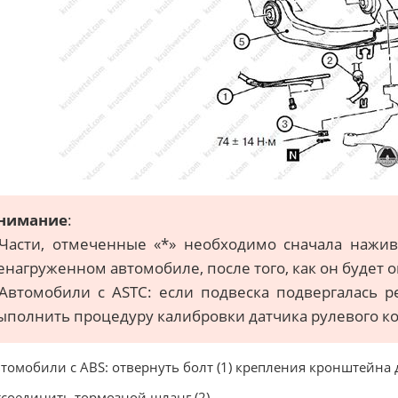
нимание
:
 Части, отмеченные «*» необходимо сначала нажив
енагруженном автомобиле, после того, как он будет 
 Автомобили с ASTC: если подвеска подвергалась 
ыполнить процедуру калибровки датчика рулевого ко
втомобили с ABS: отвернуть болт (1) крепления кронштейна
тсоединить тормозной шланг (2).