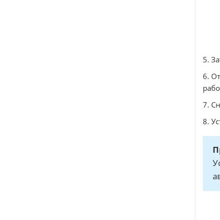
5. З
6. О
рабо
7. С
8. У
П
У
а