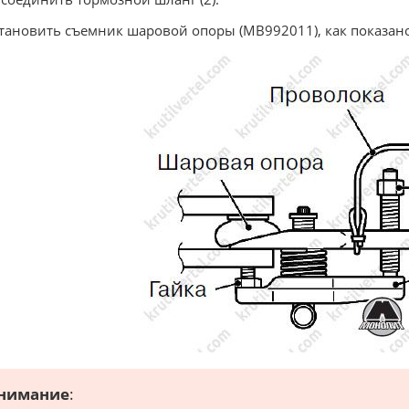
становить съемник шаровой опоры (MB992011), как показано
нимание
: