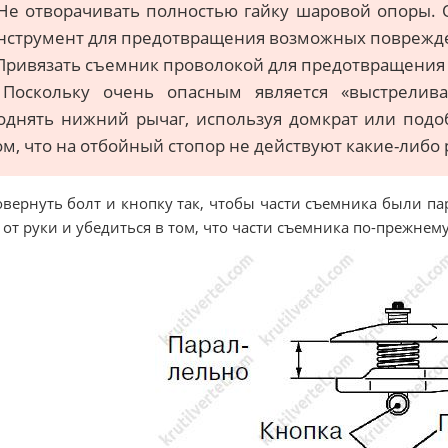
 Не отворачивать полностью гайку шаровой опоры. 
нструмент для предотвращения возможных поврежд
 Привязать съемник проволокой для предотвращения 
 Поскольку очень опасным является «выстрелив
однять нижний рычаг, используя домкрат или подо
ом, что на отбойный стопор не действуют какие-либо
овернуть болт и кнопку так, чтобы части съемника были па
 от руки и убедиться в том, что части съемника по-прежнем