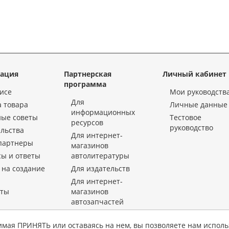
ация
Партнерская
Личный кабинет
программа
исе
Мои руководств
Для
 товара
Личные данные
информационных
ные советы
Тестовое
ресурсов
руководство
льства
Для интернет-
партнеры
магазинов
ы и ответы
автолитературы
 на создание
Для издательств
Для интернет-
кты
магазинов
автозапчастей
«KrutilVertel» © 2015-2026 Все права защищены.
имая ПРИНЯТЬ или оставаясь на нем, вы позволяете нам исполь