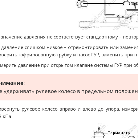
 значение давления не соответствует стандартному – повто
 давление слишком низкое – отремонтировать или заменит
оверить гофрированную трубку и насос ГУР, заменить при 
змерить давление при открытом клапане системы ГУР при о
нимание
:
е удерживать рулевое колесо в предельном положени
овернуть рулевое колесо вправо и влево до упора, измер
8 кПа