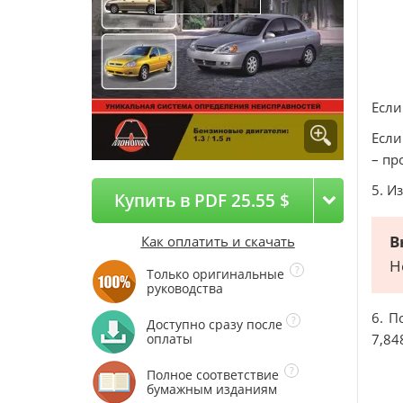
Если
Если
– пр
5. И
Купить в PDF 25.55 $
В
Как оплатить и скачать
Н
Только оригинальные
руководства
6. П
Доступно сразу после
оплаты
7,84
Полное соответствие
бумажным изданиям