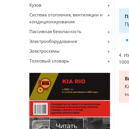
Кузов
Система отопления, вентиляции и
П
кондиционирования
П
Пассивная безопасность
Электрооборудование
Электросхемы
4. И
Толковый словарь
1000
В
К
н
Читать