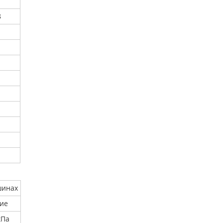
8
шинах
ие
кПа