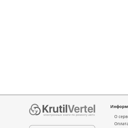
Информ
электронные книги по ремонту авто
О серв
Оплата