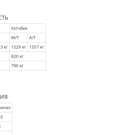
СТЬ
Хэтчбек
М/Т
А/Т
3 кг
1529 кг
1557 кг
820 кг
790 кг
НИЯ
инал
55
8