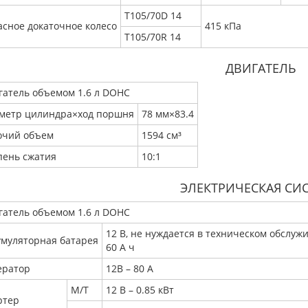
Т105/70D 14
асное докаточное колесо
415 кПа
Т105/70R 14
ДВИГАТЕЛЬ
гатель объемом 1.6 л DOHC
метр цилиндра×ход поршня
78 мм×83.4
очий объем
1594 см³
пень сжатия
10:1
ЭЛЕКТРИЧЕСКАЯ СИ
гатель объемом 1.6 л DOHC
12 В, не нуждается в техническом обслуж
умуляторная батарея
60 А ч
ератор
12В – 80 А
М/Т
12 В – 0.85 кВт
ртер