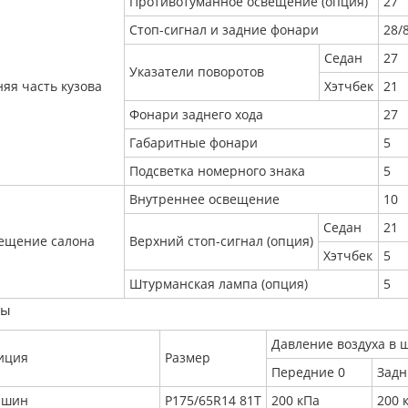
Противотуманное освещение (опция)
27
Стоп-сигнал и задние фонари
28/
Седан
27
Указатели поворотов
няя часть кузова
Хэтчбек
21
Фонари заднего хода
27
Габаритные фонари
5
Подсветка номерного знака
5
Внутреннее освещение
10
Седан
21
ещение салона
Верхний стоп-сигнал (опция)
Хэтчбек
5
Штурманская лампа (опция)
5
ны
Давление воздуха в 
иция
Размер
Передние 0
Задн
 шин
Р175/65R14 81Т
200 кПа
200 