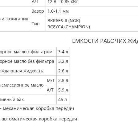
А/Т
12 В – 0.85 кВт
Зазор
1.0-1.1 мм
чи зажигания
BKR6ES-II (NGK)
Тип
RC8YC4 (CHAMPION)
ЕМКОСТИ РАБОЧИХ ЖИ
орное масло с фильтром
3.4 л
орное масло без фильтра
3.2 л
аждающая жидкость
2.6 л
М/Т
2.8 л
нсмиссионное масло
А/Т
5.9 л
ливный бак
45 л
– механическая коробка передач
– автоматическая коробка передач