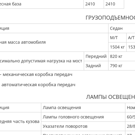
есная база
2410
2410
ГРУЗОПОДЪЕМНО
иция
Седан
М/Т
А/Т
ная масса автомобиля
1504 кг
153
Передний
820 кг
симально допустимая нагрузка на мост
Задний
790 кг
– механическая коробка передач
– автоматическая коробка передач
ЛАМПЫ ОСВЕЩЕ
иция
Лампа освещения
Ном
Лампы головного освещения
60/
едняя часть кузова
Указатели поворотов
28/