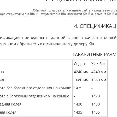
Обычно пользователи нашего сайта находят эту стр
арактеристики Kia Rio
,
инструмент Kia Rio
,
запчасти Kia Rio
,
ремонт Kia Rio
4. СПЕЦИФИКА
цификации приведены в данной главе в качестве общей
рмации обратитесь к официальному дилеру Kia.
ГАБАРИТНЫЕ РАЗМ
Седан
Хэтчбек
на
4240 мм
4240 мм
ина
1680 мм
1680 мм
ота без багажного отделения на крыше
1435
-
ота с багажным отделением на крыше
-
1470
едняя колея
1430
1430
няя колея
1435
1435