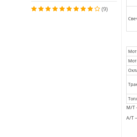
(9)
Све
Мот
Мот
Охл
Тра
Топ
М/Т 
А/Т 