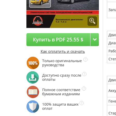
Зап
Дви
Купить в PDF 25.55 $
Диа
Раб
Как оплатить и скачать
Сте
Только оригинальные
руководства
Доступно сразу после
оплаты
Дви
Полное соответствие
Акк
бумажным изданиям
Ген
100% защита ваших
оплат
Ста