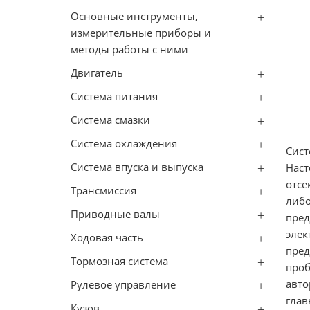
Основные инструменты,
измерительные приборы и
методы работы с ними
Двигатель
Система питания
Система смазки
Система охлаждения
Сис
Система впуска и выпуска
Наст
отсе
Трансмиссия
либ
Приводные валы
пред
элек
Ходовая часть
пред
Тормозная система
проб
авто
Рулевое управление
глав
Кузов