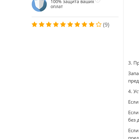
100% защита ваших
оплат
(9)
3. П
Зап
пред
4. У
Если
Если
без 
Есл
пре