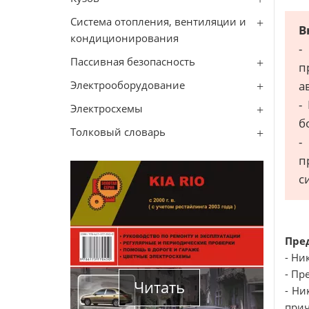
Система отопления, вентиляции и
В
кондиционирования
-
Пассивная безопасность
п
Электрооборудование
а
-
Электросхемы
б
Толковый словарь
-
п
с
Пре
- Ни
- Пр
Читать
- Ни
прич