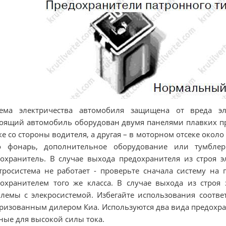
тема электричества автомобиля защищена от вреда эле
оящий автомобиль оборудован двумя панелями плавких пр
ке со стороны водителя, а другая – в моторном отсеке около
о фонарь, дополнительное оборудование или тумблер 
охранитель. В случае выхода предохранителя из строя э
тросистема не работает - проверьте сначала систему на
охранителем того же класса. В случае выхода из строя 
лемы с элекросистемой. Избегайте использования соотве
ризованным дилером Киа. Используются два вида предохра
ные для высокой силы тока.