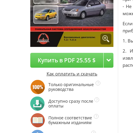
- Не
може
Если
приб
1. В
2. 
извл
Купить в PDF 25.55 $
расп
Как оплатить и скачать
Только оригинальные
руководства
Доступно сразу после
оплаты
Полное соответствие
бумажным изданиям