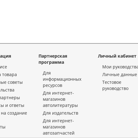
ация
Партнерская
Личный кабинет
программа
исе
Мои руководств
Для
 товара
Личные данные
информационных
ные советы
Тестовое
ресурсов
руководство
льства
Для интернет-
партнеры
магазинов
ы и ответы
автолитературы
 на создание
Для издательств
Для интернет-
кты
магазинов
автозапчастей