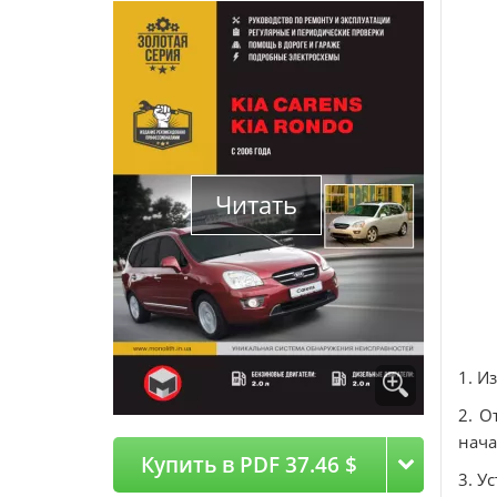
Читать
1. И
2. О
нача
Купить в PDF 37.46 $
3. У