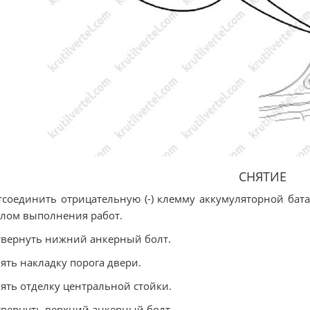
СНЯТИЕ
тсоединить отрицательную (-) клемму аккумуляторной бат
лом выполнения работ.
твернуть нижний анкерный болт.
нять накладку порога двери.
нять отделку центральной стойки.
твернуть верхний анкерный болт.