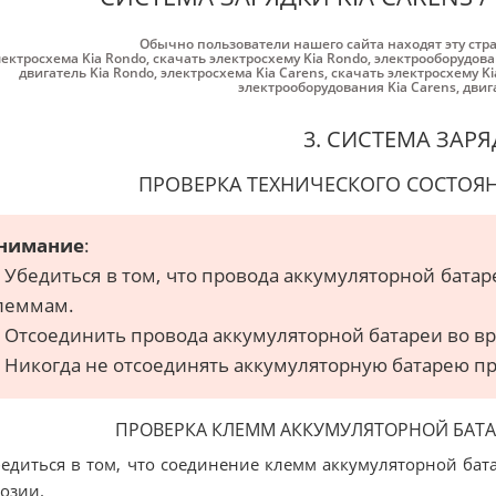
Обычно пользователи нашего сайта находят эту стр
лектросхема Kia Rondo
,
скачать электросхему Kia Rondo
,
электрооборудова
двигатель Kia Rondo
,
электросхема Kia Carens
,
скачать электросхему Ki
электрооборудования Kia Carens
,
двиг
3. СИСТЕМА ЗАР
ПРОВЕРКА ТЕХНИЧЕСКОГО СОСТОЯ
нимание
:
. Убедиться в том, что провода аккумуляторной бат
леммам.
. Отсоединить провода аккумуляторной батареи во вр
. Никогда не отсоединять аккумуляторную батарею п
ПРОВЕРКА КЛЕММ АККУМУЛЯТОРНОЙ БАТА
бедиться в том, что соединение клемм аккумуляторной ба
озии.