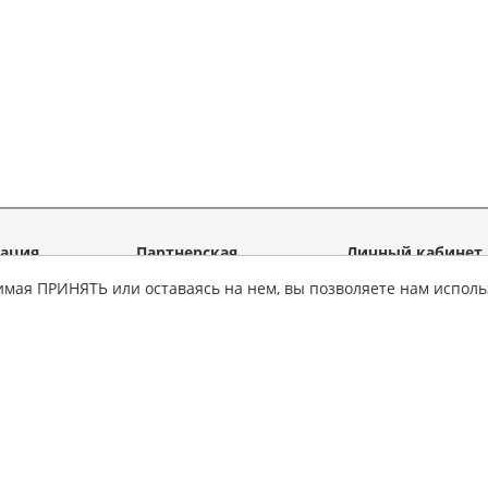
ация
Партнерская
Личный кабинет
программа
имая ПРИНЯТЬ или оставаясь на нем, вы позволяете нам исполь
исе
Мои руководств
Для
 товара
Личные данные
информационных
ные советы
Тестовое
ресурсов
руководство
льства
Для интернет-
партнеры
магазинов
ы и ответы
автолитературы
 на создание
Для издательств
Для интернет-