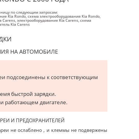
аницу по следующим запросам:
ние Kia Rondo
,
схема электрооборудования Kia Rondo
,
a Carens
,
электрооборудование Kia Carens
,
схема
атель Kia Carens
ЯДКИ
НИЯ НА АВТОМОБИЛЕ
ареи подсоединены к соответствующим
емя быстрой зарядки.
ри работающем двигателе.
РЕИ И ПРЕДОХРАНИТЕЛЕЙ
тареи не ослаблено , и клеммы не подвержены