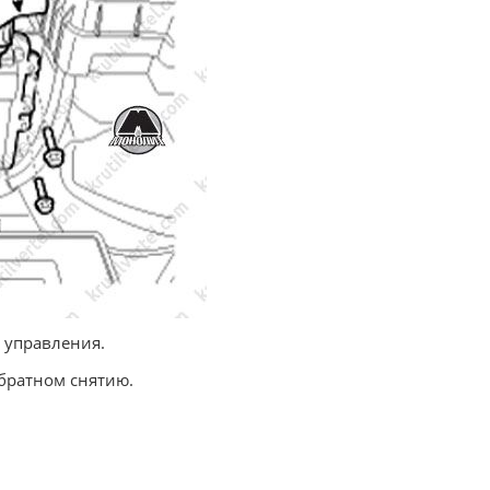
 управления.
братном снятию.