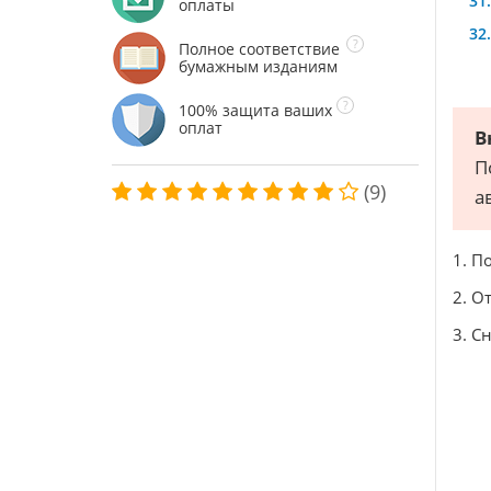
оплаты
Полное соответствие
бумажным изданиям
100% защита ваших
оплат
В
П
(9)
а
1. П
2. О
3. С