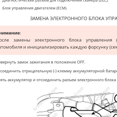
Диагностический разъем для подключения сканера (DLC).
Блок управления двигателем (ECM).
ЗАМЕНА ЭЛЕКТРОННОГО БЛОКА УПР
нимание
:
осле замены электронного блока управления 
втомобиля и инициализировать каждую форсунку (се
овернуть замок зажигания в положение OFF.
тсоединить отрицательную (-) клемму аккумуляторной батар
нять аккумулятор и отсоединить разъем электронного блока