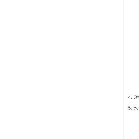
4. О
5. У