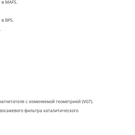
 в MAFS.
 в BPS.
.
агнетателя с изменяемой геометрией (VGT).
восажевого фильтра каталитического