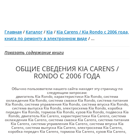
Главная
/
Каталог
/
Kia
/
Kia Carens / Kia Rondo с 2006 года,
книга по ремонту в электронном виде
/
...
Показать содержание книги
ОБЩИЕ СВЕДЕНИЯ KIA CARENS /
RONDO С 2006 ГОДА
Обычно пользователи нашего сайта находят эту страницу по
следующим запросам:
двигатель Kia Rondo
,
характеристики Kia Rondo
,
система
охлаждения Kia Rondo
,
система смазки Kia Rondo
,
система питания
Kia Rondo
,
система управления Kia Rondo
,
система впуска Kia Rondo
,
система выпуска Kia Rondo
,
электросхема Kia Rondo
,
коробка
передач Kia Rondo
,
тормоза Kia Rondo
,
кузов Kia Rondo
,
подвеска Kia
Rondo
,
двигатель Kia Carens
,
характеристики Kia Carens
,
система
охлаждения Kia Carens
,
система смазки Kia Carens
,
система питания
Kia Carens
,
система управления Kia Carens
,
система впуска Kia
Carens
,
система выпуска Kia Carens
,
электросхема Kia Carens
,
коробка передач Kia Carens
,
тормоза Kia Carens
,
кузов Kia Carens
,