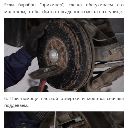
Если барабан “прикипел”, слегка обстукиваем его
молотком, чтобы сбить с посадочного места на ступице.
6. При помощи плоской отвертки и молотка сначала
поддеваем…