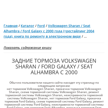
Главная
/
Каталог
/
Ford
/
Volkswagen Sharan / Seat
Alhambra / Ford Galaxy с 2000 года (+рестайлинг 2004
года), книга по ремонту в электронном виде
/
...
Показать содержание книги
ЗАДНИЕ ТОРМОЗА VOLKSWAGEN
SHARAN / FORD GALAXY / SEAT
ALHAMBRA С 2000
Обычно пользователи нашего сайта находят эту страницу по
следующим запросам:
нет тормозов Volkswagen Sharan
,
прокачка тормозов Volkswagen
Sharan
,
схема тормозной системы Volkswagen Sharan
,
ремонт
тормозной системы Volkswagen Sharan
,
неисправности тормозной
системы Volkswagen Sharan
,
нет тормозов Ford Galaxy
,
прокачка
тормозов Ford Galaxy
,
схема тормозной системы Ford Galaxy
,
ремонт
тормозной системы Ford Galaxy
,
неисправности тормозной системы
Ford Galaxy
,
нет тормозов Seat Alhambra
,
прокачка тормозов Seat