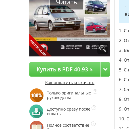
Читать
-
в
1. С
2. О
3. В
4. О
Купить в PDF 40.93 $
5. С
6. С
Как оплатить и скачать
7. С
Только оригинальные
руководства
8. О
9. О
Доступно сразу после
оплаты
10. 
Полное соответствие
11. 