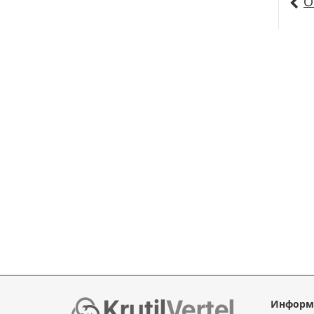
О
Информ