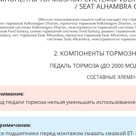
/ SEAT ALHAMBRA 
Обычно пользователи нашего сайта находят эту стр
нет тормозов Volkswagen Sharan
,
прокачка тормозов Volkswagen Sharan
,
с
рмозной системы Volkswagen Sharan
,
неисправности тормозной системы 
зов Ford Galaxy
,
схема тормозной системы Ford Galaxy
,
ремонт тормозной 
Galaxy
,
нет тормозов Seat Alhambra
,
прокачка тормозов Seat Alhambra
,
схе
системы Seat Alhambra
,
неисправности тормозн
2. КОМПОНЕНТЫ ТОРМОЗ
ПЕДАЛЬ ТОРМОЗА (ДО 2000 МО
СОСТАВНЫЕ ЭЛЕМЕ
нимание
:
од педали тормоза нельзя уменьшать использовани
римечание
:
се подшипники перед монтажом смазать смазкой ET- N