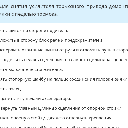
 Для снятия усилителя тормозного привода демонт
илки с педалью тормоза.
нять щиток на стороне водителя.
тложить в сторону блок реле и предохранителей.
ысверлить отрывные винты от руля и отложить руль в сторо
тсоединить педаль сцепления от главного цилиндра сцеплен
нять включатель стоп-сигнала.
нять стопорную шайбу на пальце соединения головки вилки
нять палец.
тцепить тягу педали акселератора.
твернуть главный цилиндр сцепления от опорной стойки.
Снять опорную стойку, для чего отвернуть крепления.
Снять стопорную шайбу оси педалей сцепления и тормоза.