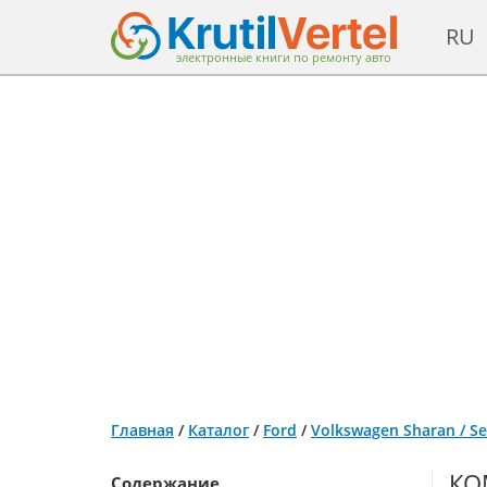
RU
электронные книги по ремонту авто
Главная
/
Каталог
/
Ford
/
Volkswagen Sharan / Se
КО
Содержание