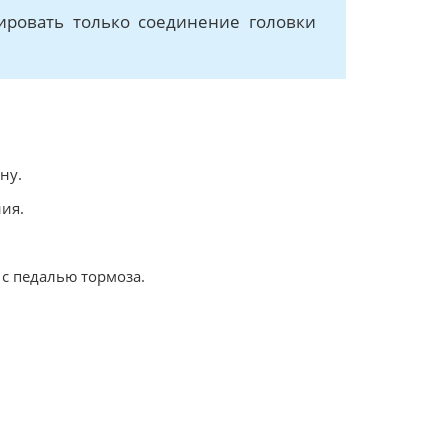
ировать только соединение головки
ну.
ия.
 с педалью тормоза.