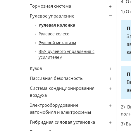
4. О
Тормозная система
1) О
Рулевое управление
Рулевая колонка
П
Рулевое колесо
З
Рулевой механизм
а
ЭБУ рулевого управления с
з
усилителем
Кузов
П
Пассивная безопасность
В
Система кондиционирования
а
воздуха
Электрооборудование
2) В
автомобиля и электросхемы
полн
Гибридная силовая установка
3) В