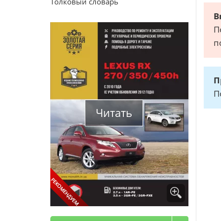
Толковый словарь
В
П
п
П
П
Читать