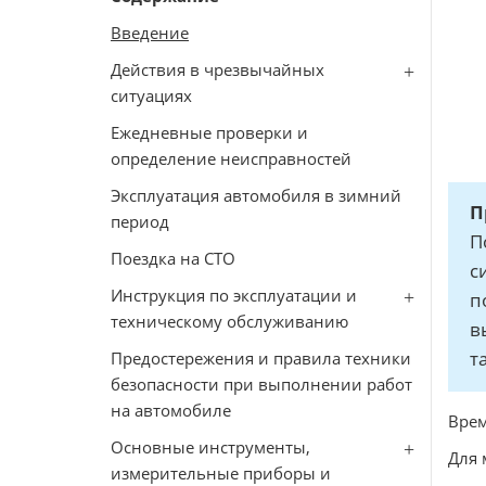
Введение
Действия в чрезвычайных
ситуациях
Ежедневные проверки и
определение неисправностей
Эксплуатация автомобиля в зимний
П
период
П
Поездка на СТО
с
Инструкция по эксплуатации и
п
техническому обслуживанию
в
т
Предостережения и правила техники
безопасности при выполнении работ
на автомобиле
Врем
Основные инструменты,
Для 
измерительные приборы и