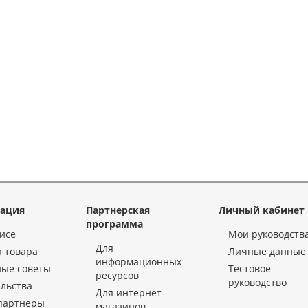
ация
Партнерская
Личный кабинет
программа
исе
Мои руководств
Для
 товара
Личные данные
информационных
ные советы
Тестовое
ресурсов
руководство
льства
Для интернет-
партнеры
магазинов