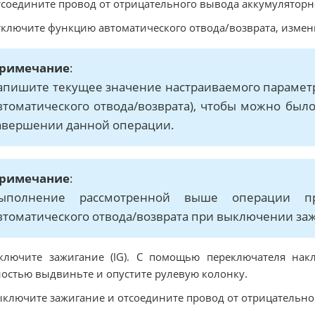
тсоедините провод от отрицательного вывода аккумуляторн
тключите функцию автоматического отвода/возврата, измен
римечание
:
апишите текущее значение настраиваемого парамет
втоматического отвода/возврата), чтобы можно был
авершении данной операции.
римечание
:
ыполнение рассмотренной выше операции п
втоматического отвода/возврата при выключении за
ключите зажигание (IG). С помощью переключателя нак
остью выдвиньте и опустите рулевую колонку.
ыключите зажигание и отсоедините провод от отрицательног