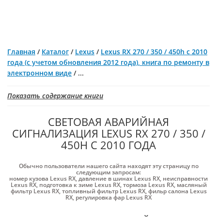
Главная
/
Каталог
/
Lexus
/
Lexus RX 270 / 350 / 450h с 2010
года (с учетом обновления 2012 года), книга по ремонту в
электронном виде
/
...
Показать содержание книги
СВЕТОВАЯ АВАРИЙНАЯ
СИГНАЛИЗАЦИЯ LEXUS RX 270 / 350 /
450H С 2010 ГОДА
Обычно пользователи нашего сайта находят эту страницу по
следующим запросам:
номер кузова Lexus RX
,
давление в шинах Lexus RX
,
неисправности
Lexus RX
,
подготовка к зиме Lexus RX
,
тормоза Lexus RX
,
масляный
фильтр Lexus RX
,
топливный фильтр Lexus RX
,
фильр салона Lexus
RX
,
регулировка фар Lexus RX