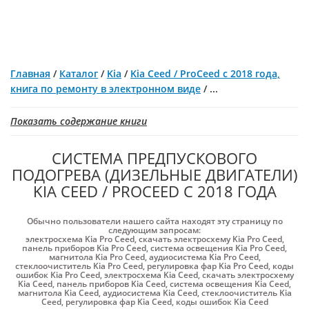
Главная
/
Каталог
/
Kia
/
Kia Ceed / ProCeed с 2018 года,
книга по ремонту в электронном виде
/
...
Показать содержание книги
СИСТЕМА ПРЕДПУСКОВОГО
ПОДОГРЕВА (ДИЗЕЛЬНЫЕ ДВИГАТЕЛИ)
KIA CEED / PROCEED С 2018 ГОДА
Обычно пользователи нашего сайта находят эту страницу по
следующим запросам:
электросхема Kia Pro Сeed
,
скачать электросхему Kia Pro Сeed
,
панель приборов Kia Pro Сeed
,
система освещения Kia Pro Сeed
,
магнитола Kia Pro Сeed
,
аудиосистема Kia Pro Сeed
,
стеклоочиститель Kia Pro Сeed
,
регулировка фар Kia Pro Сeed
,
коды
ошибок Kia Pro Сeed
,
электросхема Kia Ceed
,
скачать электросхему
Kia Ceed
,
панель приборов Kia Ceed
,
система освещения Kia Ceed
,
магнитола Kia Ceed
,
аудиосистема Kia Ceed
,
стеклоочиститель Kia
Ceed
,
регулировка фар Kia Ceed
,
коды ошибок Kia Ceed