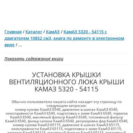
Главная
/
Каталог
/
КамАЗ
/
КамАЗ 5320 - 54115 c
двигателем 10852 см3, книга по ремонту в электронном
виде
/
...
Показать содержание книги
УСТАНОВКА КРЫШКИ
ВЕНТИЛЯЦИОННОГО ЛЮКА КРЫШИ
КАМАЗ 5320 - 54115
Обычно пользователи нашего сайта находят эту страницу по
следующим запросам:
номер кузова КамАЗ 6540
,
давление в шинах КамАЗ 6540
,
неисправности КамАЗ 6540
,
подготовка к зиме КамАЗ 6540
,
тормоза
КамАЗ 6540
,
масляный фильтр КамАЗ 6540
,
топливный фильтр
КамАЗ 6540
,
фильр салона КамАЗ 6540
,
регулировка фар КамАЗ 6540
,
номер кузова КамАЗ 65115
,
давление в шинах КамАЗ 65115
,
неисправности КамАЗ 65115
,
подготовка к зиме КамАЗ 65115
,
тормоза КамАЗ 65115
,
масляный фильтр КамАЗ 65115
,
топливный