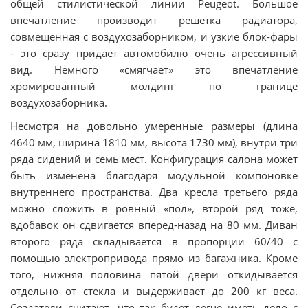
общей стилистической линии Peugeot. Большое
впечатление производит решетка радиатора,
совмещенная с воздухозаборником, и узкие блок-фары
- это сразу придает автомобилю очень агрессивный
вид. Немного «смягчает» это впечатление
хромированный молдинг по границе
воздухозаборника.
Несмотря на довольно умеренные размеры (длина
4640 мм, ширина 1810 мм, высота 1730 мм), внутри три
ряда сидений и семь мест. Конфигурация салона может
быть изменена благодаря модульной компоновке
внутреннего пространства. Два кресла третьего ряда
можно сложить в ровный «пол», второй ряд тоже,
вдобавок он сдвигается вперед-назад на 80 мм. Диван
второго ряда складывается в пропорции 60/40 с
помощью электропривода прямо из багажника. Кроме
того, нижняя половина пятой двери откидывается
отдельно от стекла и выдерживает до 200 кг веса.
Создатели считают, что так будет легче иметь дело с