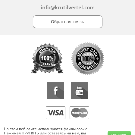
info@krutilvertel.com
Обратная связь
«KrutilVertel» © 2015-2026 Все права защищены.
На этом веб-сайте используются файлы cookie.
Копирование, перепечатка, либо использование материалов данной
Нажимая ПРИНЯТЬ или оставаясь на нем, вы
Принять