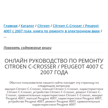
Главная
/
Каталог
/
Citroen
/
Citroen C-Crosser / Peugeot
4007 с 2007 года, книга по ремонту в электронном виде
/
...
Показать содержание книги
ОНЛАЙН РУКОВОДСТВО ПО РЕМОНТУ
CITROEN C-CROSSER / PEUGEOT 4007 С
2007 ГОДА
Обычно пользователи нашего сайта находят эту страницу по
следующим запросам:
мануал Citroen C-Crosser
,
manual Citroen C-Crosser
,
характеристики
Citroen C-Crosser
,
устройство Citroen C-Crosser
,
ремонт Citroen C-
Crosser
,
сравнительные характеристики Citroen C-Crosser
,
мануал
Peugeot 4007
,
manual Peugeot 4007
,
характеристики Peugeot 4007
,
устройство Peugeot 4007
,
ремонт Peugeot 4007
,
сравнительные
характеристики Peugeot 4007