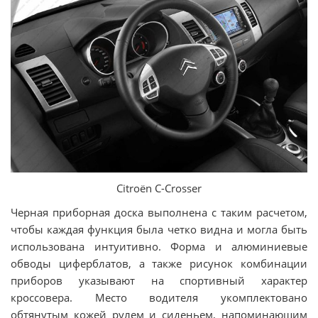
Citroёn C-Crosser
Черная приборная доска выполнена с таким расчетом,
чтобы каждая функция была четко видна и могла быть
использована интуитивно. Форма и алюминиевые
обводы циферблатов, а также рисунок комбинации
приборов указывают на спортивный характер
кроссовера. Место водителя укомплектовано
обтянутым кожей рулем и сиденьем, напоминающим