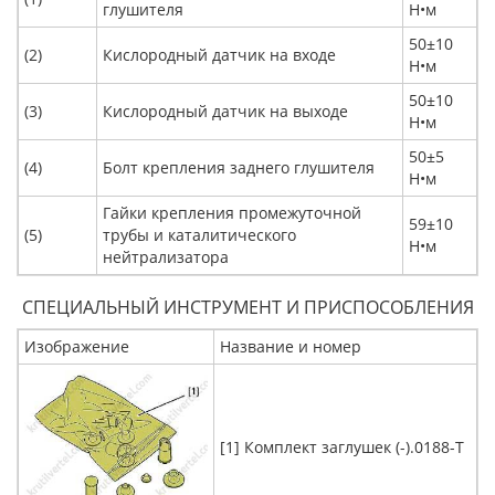
глушителя
Н•м
50±10
(2)
Кислородный датчик на входе
Н•м
50±10
(3)
Кислородный датчик на выходе
Н•м
50±5
(4)
Болт крепления заднего глушителя
Н•м
Гайки крепления промежуточной
59±10
(5)
трубы и каталитического
Н•м
нейтрализатора
СПЕЦИАЛЬНЫЙ ИНСТРУМЕНТ И ПРИСПОСОБЛЕНИЯ
Изображение
Название и номер
[1] Комплект заглушек (-).0188-T