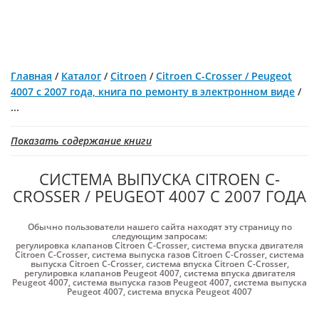
Главная
/
Каталог
/
Citroen
/
Citroen C-Crosser / Peugeot
4007 с 2007 года, книга по ремонту в электронном виде
/
...
Показать содержание книги
СИСТЕМА ВЫПУСКА CITROEN C-
CROSSER / PEUGEOT 4007 С 2007 ГОДА
Обычно пользователи нашего сайта находят эту страницу по
следующим запросам:
регулировка клапанов Citroen C-Crosser
,
система впуска двигателя
Citroen C-Crosser
,
система выпуска газов Citroen C-Crosser
,
система
выпуска Citroen C-Crosser
,
система впуска Citroen C-Crosser
,
регулировка клапанов Peugeot 4007
,
система впуска двигателя
Peugeot 4007
,
система выпуска газов Peugeot 4007
,
система выпуска
Peugeot 4007
,
система впуска Peugeot 4007