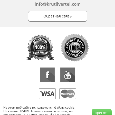
info@krutilvertel.com
Обратная связь
«KrutilVertel» © 2015-2026 Все права защищены.
На этом веб-сайте используются файлы cookie.
Копирование, перепечатка, либо использование материалов данной
Нажимая ПРИНЯТЬ или оставаясь на нем, вы
Принять
страницы для воспроизведения, переноса на другие носители
позволяете нам использовать файлы cookie.