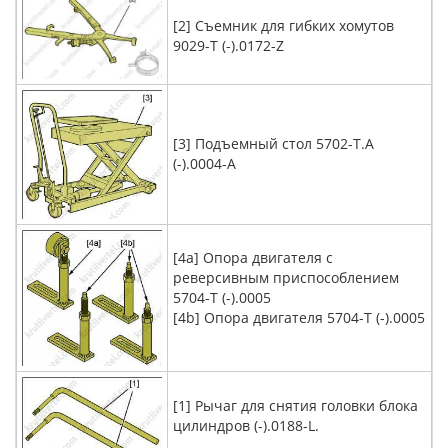
[2] Съемник для гибких хомутов
9029-T (-).0172-Z
[3] Подъемный стол 5702-T.A
(-).0004-A
[4a] Опора двигателя с
реверсивным приспособлением
5704-T (-).0005
[4b] Опора двигателя 5704-T (-).0005
[1] Рычаг для снятия головки блока
цилиндров (-).0188-L.