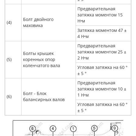
Предварительная
затяжка моментом 15
Болт двойного
Н•м
(4)
маховика
Затяжка моментом 47 ±
4 Н•м
Предварительная
затяжка моментом 25 ±
Болты крышек
2 Н•м
(5)
коренных опор
коленчатого вала
Угловая затяжка на 60 °
± 5 °
Предварительная
затяжка моментом 10 ±
Болт - Блок
1 Н•м
(6)
балансирных валов
Угловая затяжка на 60 °
± 5 °