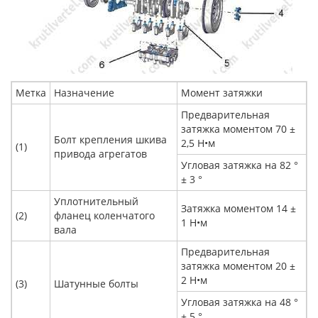
Метка
Назначение
Момент затяжки
Предварительная
затяжка моментом 70 ±
Болт крепления шкива
2,5 Н•м
(1)
привода агрегатов
Угловая затяжка на 82 °
± 3 °
Уплотнительный
Затяжка моментом 14 ±
(2)
фланец коленчатого
1 Н•м
вала
Предварительная
затяжка моментом 20 ±
2 Н•м
(3)
Шатунные болты
Угловая затяжка на 48 °
± 5 °