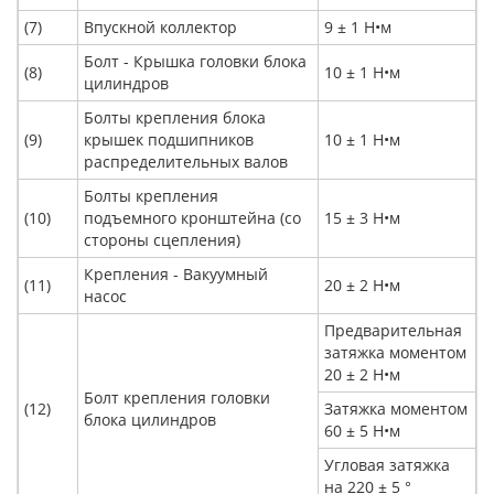
(7)
Впускной коллектор
9 ± 1 Н•м
Болт - Крышка головки блока
(8)
10 ± 1 Н•м
цилиндров
Болты крепления блока
(9)
крышек подшипников
10 ± 1 Н•м
распределительных валов
Болты крепления
(10)
подъемного кронштейна (со
15 ± 3 Н•м
стороны сцепления)
Крепления - Вакуумный
(11)
20 ± 2 Н•м
насос
Предварительная
затяжка моментом
20 ± 2 Н•м
Болт крепления головки
(12)
Затяжка моментом
блока цилиндров
60 ± 5 Н•м
Угловая затяжка
на 220 ± 5 °