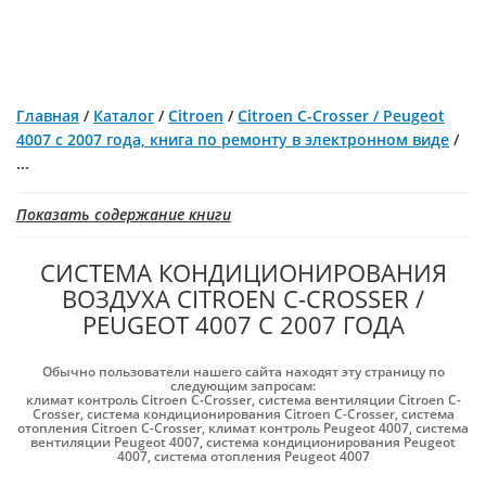
Главная
/
Каталог
/
Citroen
/
Citroen C-Crosser / Peugeot
4007 с 2007 года, книга по ремонту в электронном виде
/
...
Показать содержание книги
СИСТЕМА КОНДИЦИОНИРОВАНИЯ
ВОЗДУХА CITROEN C-CROSSER /
PEUGEOT 4007 С 2007 ГОДА
Обычно пользователи нашего сайта находят эту страницу по
следующим запросам:
климат контроль Citroen C-Crosser
,
система вентиляции Citroen C-
Crosser
,
система кондиционирования Citroen C-Crosser
,
система
отопления Citroen C-Crosser
,
климат контроль Peugeot 4007
,
система
вентиляции Peugeot 4007
,
система кондиционирования Peugeot
4007
,
система отопления Peugeot 4007