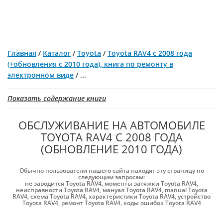
Главная
/
Каталог
/
Toyota
/
Toyota RAV4 с 2008 года
(+обновления с 2010 года), книга по ремонту в
электронном виде
/
...
Показать содержание книги
ОБСЛУЖИВАНИЕ НА АВТОМОБИЛЕ
TOYOTA RAV4 С 2008 ГОДА
(ОБНОВЛЕНИЕ 2010 ГОДА)
Обычно пользователи нашего сайта находят эту страницу по
следующим запросам:
не заводится Toyota RAV4
,
моменты затяжки Toyota RAV4
,
неисправности Toyota RAV4
,
мануал Toyota RAV4
,
manual Toyota
RAV4
,
схема Toyota RAV4
,
характеристики Toyota RAV4
,
устройство
Toyota RAV4
,
ремонт Toyota RAV4
,
коды ошибок Toyota RAV4