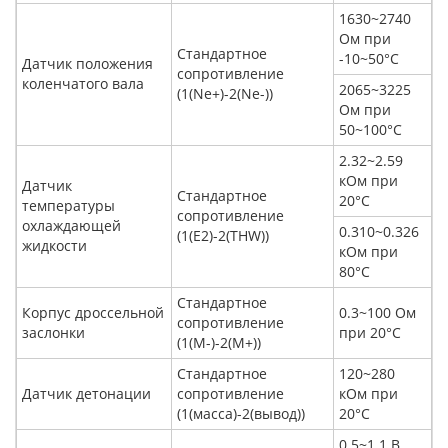
1630~2740
Ом при
Стандартное
-10~50°С
Датчик положения
сопротивление
коленчатого вала
2065~3225
(1(Ne+)-2(Ne-))
Ом при
50~100°С
2.32~2.59
кОм при
Датчик
Стандартное
20°С
температуры
сопротивление
охлаждающей
0.310~0.326
(1(Е2)-2(THW))
жидкости
кОм при
80°С
Стандартное
Корпус дроссельной
0.3~100 Ом
сопротивление
заслонки
при 20°С
(1(М-)-2(М+))
Стандартное
120~280
Датчик детонации
сопротивление
кОм при
(1(масса)-2(вывод))
20°С
0.5~1.1 В