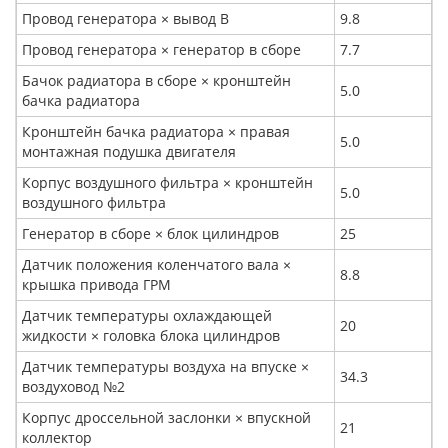
Провод генератора × вывод В
9.8
Провод генератора × генератор в сборе
7.7
Бачок радиатора в сборе × кронштейн
5.0
бачка радиатора
Кронштейн бачка радиатора × правая
5.0
монтажная подушка двигателя
Корпус воздушного фильтра × кронштейн
5.0
воздушного фильтра
Генератор в сборе × блок цилиндров
25
Датчик положения коленчатого вала ×
8.8
крышка привода ГРМ
Датчик температуры охлаждающей
20
жидкости × головка блока цилиндров
Датчик температуры воздуха на впуске ×
34.3
воздуховод №2
Корпус дроссельной заслонки × впускной
21
коллектор