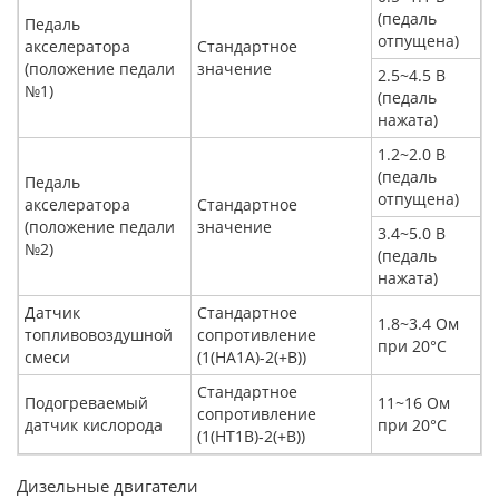
(педаль
Педаль
отпущена)
акселератора
Стандартное
(положение педали
значение
2.5~4.5 В
№1)
(педаль
нажата)
1.2~2.0 В
(педаль
Педаль
отпущена)
акселератора
Стандартное
(положение педали
значение
3.4~5.0 В
№2)
(педаль
нажата)
Датчик
Стандартное
1.8~3.4 Ом
топливовоздушной
сопротивление
при 20°С
смеси
(1(НА1А)-2(+В))
Стандартное
Подогреваемый
11~16 Ом
сопротивление
датчик кислорода
при 20°С
(1(НТ1В)-2(+В))
Дизельные двигатели