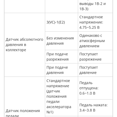
выводы 1В-2 и
1В-3)
Стандартное
3(VC)-1(Е2)
напряжение:
4.75~5.25 В
Одинаково с
Без изменения
Датчик абсолютного
атмосферным
давления
давления в
давлением
коллекторе
При подаче
Поступает
разрежения
разрежение
При подаче
Поступает
давления
давление
Стандартное
Педаль
напряжение
отпущена:
(датчик
0.6~1.0 В
положения
педали
Педаль нажата:
акселератора
3.4~3.8 В
Датчик положения
№1)
педали