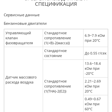
СПЕЦИФИКАЦИЯ
Сервисные данные
Бензиновые двигатели
Управляющий
Стандартное
6.9~7.9 кОм
клапан
сопротивление
при 20°С
фазовращателя
(1(+В)-2(масса))
Стандартное
До 0.55 г/сек
состояние
13.6~18.4
кОм при
-20°С
Датчик массового
Стандартное
2.21~2.69
расхода воздуха
сопротивление
кОм при
(1(THA)-2(E2))
20°С
0.49~0.67
кОм при
60°С