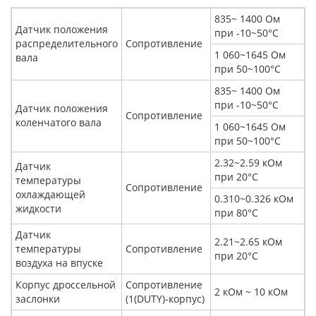
835~ 1400 Ом
Датчик положения
при -10~50°С
распределительного
Сопротивление
1 060~1645 Ом
вала
при 50~100°С
835~ 1400 Ом
при -10~50°С
Датчик положения
Сопротивление
коленчатого вала
1 060~1645 Ом
при 50~100°С
2.32~2.59 кОм
Датчик
при 20°С
температуры
Сопротивление
охлаждающей
0.310~0.326 кОм
жидкости
при 80°С
Датчик
2.21~2.65 кОм
температуры
Сопротивление
при 20°С
воздуха на впуске
Корпус дроссельной
Сопротивление
2 кОм ~ 10 кОм
заслонки
(1(DUTY)-корпус)