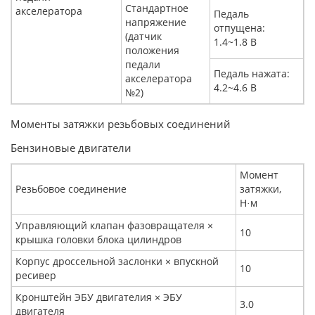
Стандартное
акселератора
Педаль
напряжение
отпущена:
(датчик
1.4~1.8 В
положения
педали
Педаль нажата:
акселератора
4.2~4.6 В
№2)
Моменты затяжки резьбовых соединений
Бензиновые двигатели
Момент
Резьбовое соединение
затяжки,
Н
м
·
Управляющий клапан фазовращателя ×
10
крышка головки блока цилиндров
Корпус дроссельной заслонки × впускной
10
ресивер
Кронштейн ЭБУ двигателия × ЭБУ
3.0
двигателя