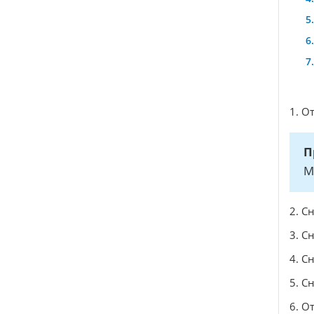
1. О
П
М
2. С
3. С
4. С
5. С
6. О